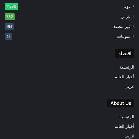
دولى
1٬293
عربى
782
غير مصنف
164
منوعات
46
اقتصاد
الرئيسية
أخبار العالم
عربى
About Us
الرئيسية
أخبار العالم
عربى