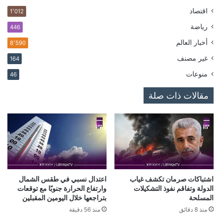
اقتصاد
1٬012
رياضة
446
أخبار العالم
8٬590
غير مصنف
164
منوعات
46
مقالات ذات صلة
اشتباكات صرمان تكشف غياب
اعتدال نسبي في طقس الشمال
الدولة وتفاقم نفوذ التشكيلات
وارتفاع الحرارة جنوبًا مع توقعات
المسلحة
بتراجعها خلال اليومين المقبلين
منذ 8 دقائق
منذ 56 دقيقة