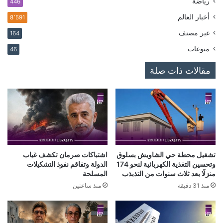
رياضة
446
أخبار العالم
8٬591
غير مصنف
164
منوعات
46
مقالات ذات صلة
تشغيل محطة حي الشاويش بسلوق
اشتباكات صرمان تكشف غياب
وتحسين التغذية الكهربائية لنحو 174
الدولة وتفاقم نفوذ التشكيلات
منزلًا بعد ثلاث سنوات من التذبذب
المسلحة
منذ 31 دقيقة
منذ ساعتين