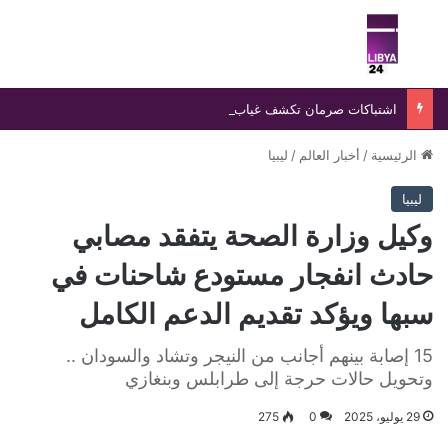
بحث عن
الق
اشتباكات صرمان تكشف غياب الدولة وتفاقم نفوذ التشكيلات المسلحة
الرئيسية
/
أخبار العالم
/
ليبيا
ليبيا
وكيل وزارة الصحة يتفقد مصابي
حادث انفجار مستودع شاحنات في
سبها ويؤكد تقديم الدعم الكامل
15 إصابة بينهم أجانب من النيجر وتشاد والسودان ..
وتحويل حالات حرجة إلى طرابلس وبنغازي
29 يوليو، 2025
0
275