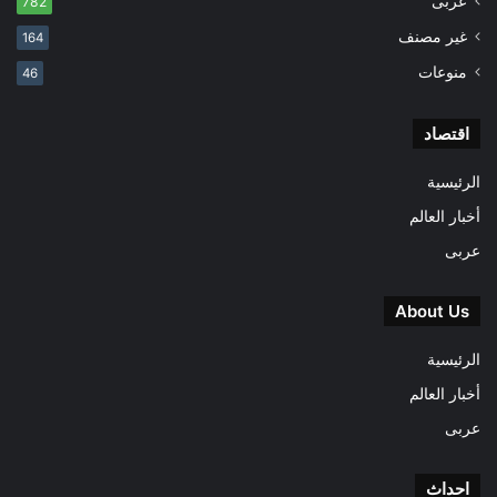
عربى
782
غير مصنف
164
منوعات
46
اقتصاد
الرئيسية
أخبار العالم
عربى
About Us
الرئيسية
أخبار العالم
عربى
احداث