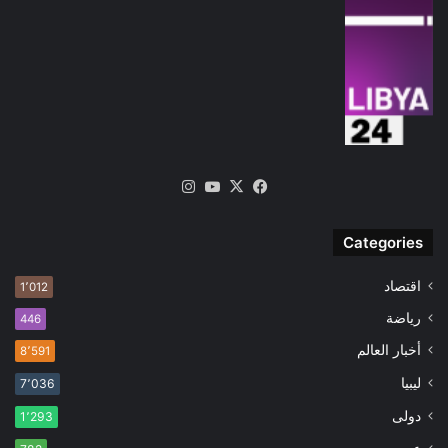
‫X
فيسبوك
‫YouTube
انستقرام
Categories
اقتصاد
1٬012
رياضة
446
أخبار العالم
8٬591
ليبيا
7٬036
دولى
1٬293