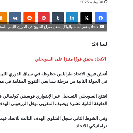
30 يوليو، 2025
فيسبوك
‫X
لينكدإن
بينتيريست
الاتحاد ينعش آماله والهلال يشعل صراع التتويج في الدوري الليبي للمح
ليبيا 24:
الاتحاد يحقق فوزًا مثيرًا على السويحلي
أنعش فريق الاتحاد طرابلس حظوظه في سباق الدوري الليبي 
في الجولة الثانية من مرحلة سداسي التتويج المقامة في مدينة
افتتح السويحلي التسجيل عبر الإيفواري فوسيني كوليبالي في
الدقيقة الثانية عشرة ويضيف المغربي نوفل الزرهوني الهدف 
وفي الشوط الثاني سجل الشلوي الهدف الثالث للاتحاد فيما ق
دراماتيكي للاتحاد.