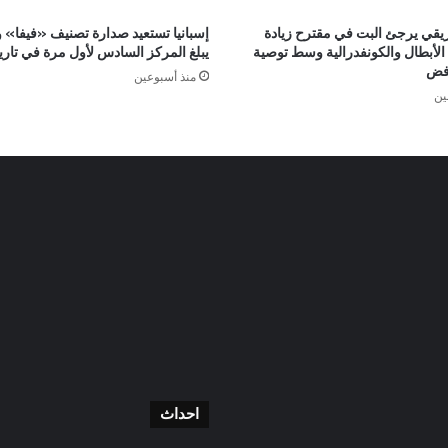
فريقي يرجئ البت في مقترح زيادة
إسبانيا تستعيد صدارة تصنيف «فيفا» 
الأبطال والكونفدرالية وسط توصية
يبلغ المركز السادس لأول مرة في تاري
رفض
منذ أسبوعين
ين
احداث