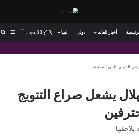
℃
33
ب
إضافة
لرئيسية
أخبار العالم
دولى
ليبيا
Libya
 في الدوري الليبي للمحترفين
هلال يشعل صراع التتويج
حترفين