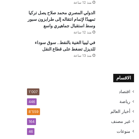
منذ 12 ساعة
الدولي المصري محمد صلاح يصل تركيا
تمهيدًا لإتمام انتقاله إلى طرابزون سبور
وسط استقبال جماهيري واسع
منذ 12 ساعة
في ليبيا الغنية بالنفط.. سوق سوداء
للديزل تضغط على قطاع النقل
منذ 13 ساعة
الاقسام
اقتصاد
1٬007
رياضة
446
أخبار العالم
8٬559
غير مصنف
164
منوعات
46