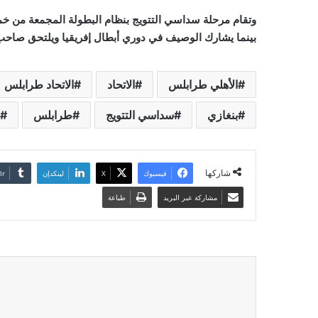
وتقام مرحلة سداسي التتويج بنظام البطولة المجمعة من خمس
بينما يشارك الوصيف في دوري أبطال إفريقيا ويلتحق صاحب ال
الأهلي طرابلس
الاتحاد
الاتحاد طرابلس
بنغازي
سداسي التتويج
طرابلس
شاركها
فيسبوك
‫X
لينكدإن
مشاركة عبر البريد
طباعة