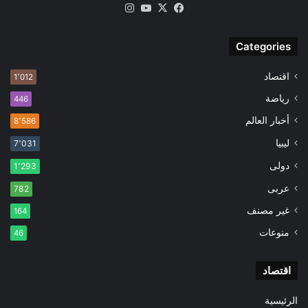
‫X
فيسبوك
‫YouTube
انستقرام
Categories
اقتصاد
1٬012
رياضة
446
أخبار العالم
8٬586
ليبيا
7٬031
دولى
1٬293
عربى
782
غير مصنف
164
منوعات
46
اقتصاد
الرئيسية