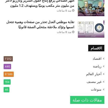
النهر الصناعي يرفع إنتاج حقول السرير وتازربو لأكثر
من مليون متر مكعب يوميًا ويستهدف 1.2 مليون
منذ 8 ساعات
نقابة موظفي العدل تحذر من صفحات وهمية تنتحل
اسمها وتؤكد ملاحقة منتحلي الصفة قانونيًا
منذ 8 ساعات
الاقسام
اقتصاد
1٬012
رياضة
446
أخبار العالم
8٬586
غير مصنف
164
منوعات
46
مقالات ذات صلة