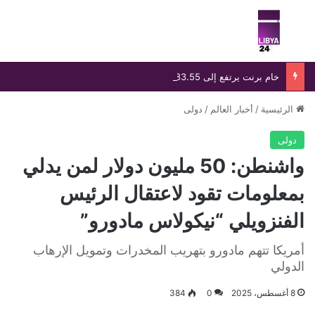
بحث عن
الق
خام برنت يرتفع إلى 83.55 دولارًا رغم خسارة أسبوعية تتجاوز 8%
الرئيسية
/
أخبار العالم
/
دولى
دولى
واشنطن: 50 مليون دولار لمن يدلي
بمعلومات تقود لاعتقال الرئيس
الفنزويلي “نيكولاس مادورو”
أمريكا تتهم مادورو بتهريب المخدرات وتمويل الإرهاب
الدولي
8 أغسطس، 2025
0
384