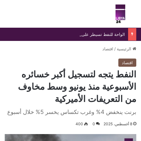
بحث عن
الق
الواحة للنفط تسيطر على تسرب بخط «الزقوط- السدرة» خلال 24 ساعة
الرئيسية
/
اقتصاد
اقتصاد
النفط يتجه لتسجيل أكبر خسائره
الأسبوعية منذ يونيو وسط مخاوف
من التعريفات الأميركية
برنت ينخفض 4% وغرب تكساس يخسر 5% خلال أسبوع
8 أغسطس، 2025
0
400