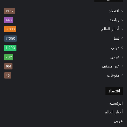
اقتصاد
1٬012
رياضة
446
أخبار العالم
8٬606
ليبيا
7٬050
دولى
1٬293
عربى
782
غير مصنف
164
منوعات
46
اقتصاد
الرئيسية
أخبار العالم
عربى