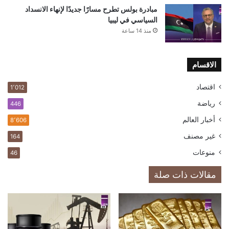
مبادرة بولس تطرح مسارًا جديدًا لإنهاء الانسداد
السياسي في ليبيا
منذ 14 ساعة
الاقسام
اقتصاد
1٬012
رياضة
446
أخبار العالم
8٬606
غير مصنف
164
منوعات
46
مقالات ذات صلة