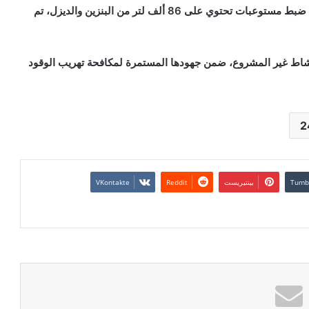
وأضاف البيان الذي طالعته ليبيا 24، أن العملية أسفرت عن ضبط مستوعبات تحتوي على 86 ألف لتر من البنزين والديزل، تم
نشاط غير المشروع، ضمن جهودها المستمرة لمكافحة تهريب الوقود
بينتيريست