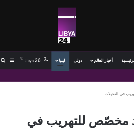
℃
26
ب
إضافة
لرئيسية
أخبار العالم
دولى
ليبيا
Libya
 وقود مخصّص للتهريب في