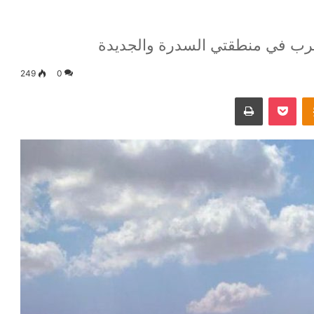
رب في منطقتي السدرة والجديدة
249
0
Odnoklassniki
‫Pocket
طباعة