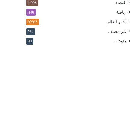
اقتصاد
1٬008
رياضة
446
أخبار العالم
8٬567
غير مصنف
164
منوعات
46