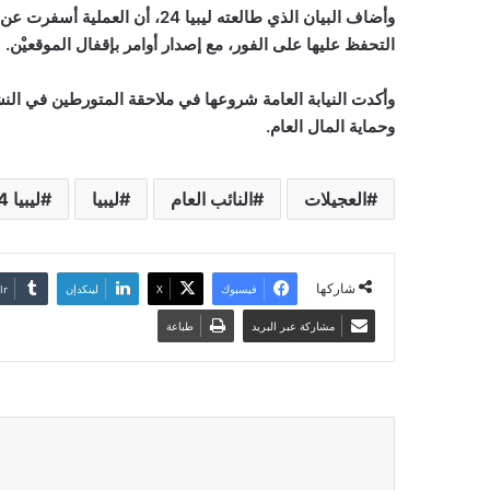
التحفظ عليها على الفور، مع إصدار أوامر بإقفال الموقعيْن
.
وأكدت النيابة العامة شروعها في ملاحقة المتورطين في ال
وحماية المال العام
.
العجيلات
النائب العام
ليبيا
ليبيا 24
شاركها
فيسبوك
‫X
لينكدإن
مشاركة عبر البريد
طباعة