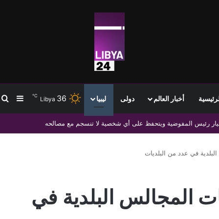
℃
36
ب
إضافة
لرئيسية
أخبار العالم
دولى
ليبيا
Libya
هم لتعزيز التعاون العلمي والديني والأكاديمي المشترك
 البلدية في عدد من البلديات
بات المجالس البلدية في