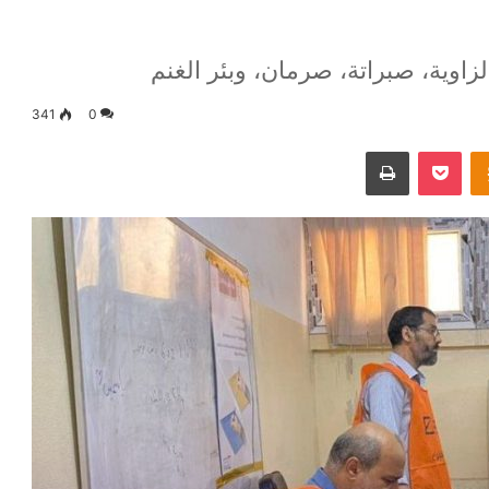
زاوية، صبراتة، صرمان، وبئر الغنم
341
0
Odnoklassniki
‫Pocket
طباعة