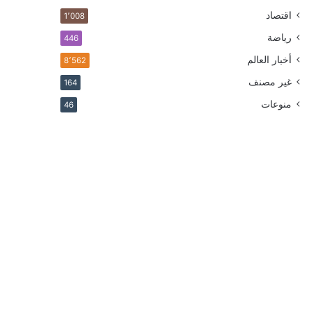
اقتصاد
1٬008
رياضة
446
أخبار العالم
8٬562
غير مصنف
164
منوعات
46