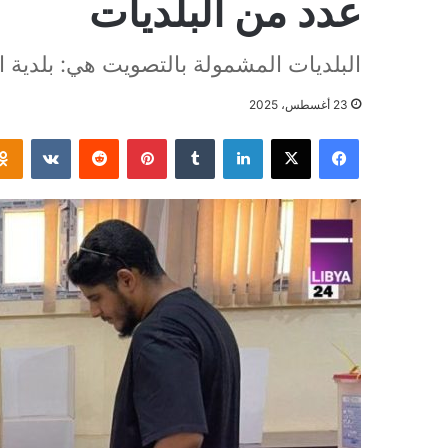
عدد من البلديات
البلديات المشمولة بالتصويت هي: بلدية ال
23 أغسطس، 2025
فيسبوك
‫X
لينكدإن
بينتيريست