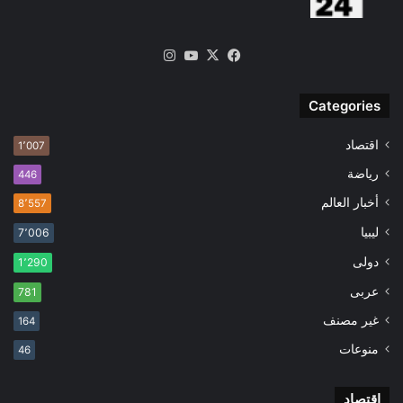
‫X
فيسبوك
‫YouTube
انستقرام
Categories
اقتصاد
1٬007
رياضة
446
أخبار العالم
8٬557
ليبيا
7٬006
دولى
1٬290
عربى
781
غير مصنف
164
منوعات
46
اقتصاد