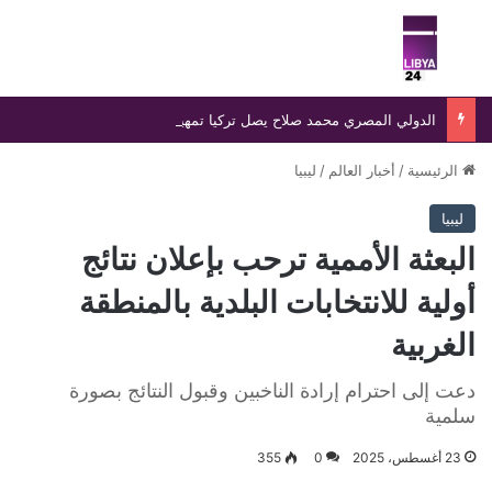
بحث عن
الق
الدولي المصري محمد صلاح يصل تركيا تمهيدًا لإتمام انتقاله إلى طرابزون سبور وسط استقبال جماهيري واسع
الرئيسية
/
أخبار العالم
/
ليبيا
ليبيا
البعثة الأممية ترحب بإعلان نتائج
أولية للانتخابات البلدية بالمنطقة
الغربية
دعت إلى احترام إرادة الناخبين وقبول النتائج بصورة
سلمية
23 أغسطس، 2025
0
355