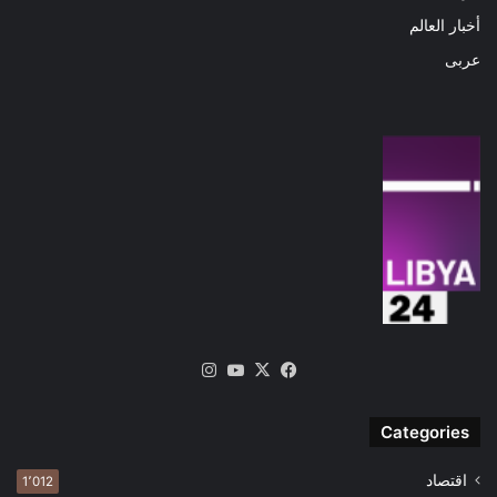
أخبار العالم
عربى
‫X
فيسبوك
‫YouTube
انستقرام
Categories
اقتصاد
1٬012