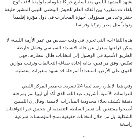
يشهد المشهد الليبي منذ أسابيع حراكاً دبلوماسياً وأمنياً لافتاً، تُوج
بلقاءات متكررة بين القائد العام للجيش الوطني الليبي المشير خليفة
حفتر وعدد من مسؤولي أجهزة المخابرات في دول مؤثرة إقليمياً
ودولياً مثل مصر وتركيا وفرنسا.
هذه اللقاءات، التي تجري في وقت حساس من عمر الأزمة الليبية، لا
يمكن قراءتها بمعزل عن حالة الانسداد السياسي وفشل خارطة
الطريق الأممية في الوصول إلى انتخابات طال انتظارها. فهي
تعكس، وفق مراقبين، بداية إعادة صياغة التحالفات وترتيب موازين
القوى على الأرض، استعداداً لمرحلة قد تشهد متغيرات مفصلية.
وفي هذا الإطار، رصد ليبيا 24 تصريحات مدير المركز الليبي
للدراسات الأمنية، أشريف عبد الله، الذي أكد أن ليبيا تمر بمرحلة
دقيقة تكشف بجلاء محدودية المبادرات الأممية. وقال إن الليبيين
أصبحوا مقتنعين بأن تغيير السلطة التنفيذية لن يتحقق عبر التوافقات
الشكلية، بل من خلال انتخابات حقيقية تمنح المؤسسات شرعية
راسخة.