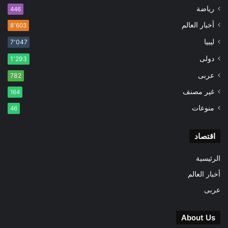
رياضة
446
أخبار العالم
8٬603
ليبيا
7٬047
دولى
1٬293
عربى
782
غير مصنف
164
منوعات
46
اقتصاد
الرئيسية
أخبار العالم
عربى
About Us