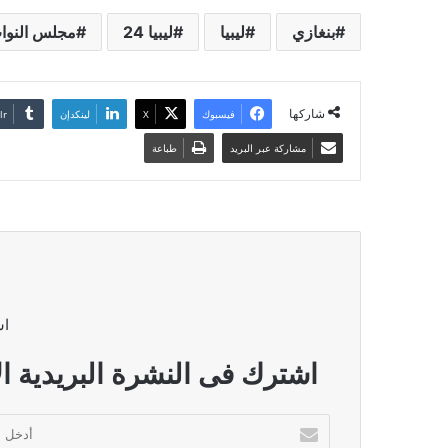
بنغازي
ليبيا
ليبيا 24
مجلس النوا
شاركها
فيسبوك
‫X
لينكدإن
مشاركة عبر البريد
طباعة
اش
اشترك فى النشرة البريدية ال
أدخل
بريدك