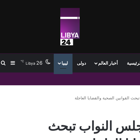
℃
26
ب
إضافة
لرئيسية
أخبار العالم
دولى
ليبيا
Libya
من مليون متر مكعب يوميًا ويستهدف 1.2 مليون
بحث القوانين الصحية والقضايا العاجلة
مجلس النواب تبحث