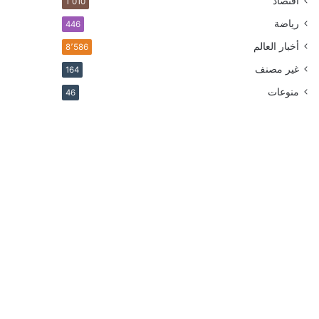
اقتصاد
1٬010
رياضة
446
أخبار العالم
8٬586
غير مصنف
164
منوعات
46