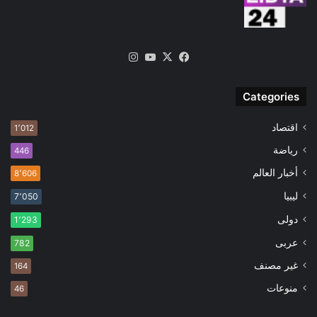
‫X
فيسبوك
‫YouTube
انستقرام
Categories
اقتصاد
1٬012
رياضة
446
أخبار العالم
8٬606
ليبيا
7٬050
دولى
1٬293
عربى
782
غير مصنف
164
منوعات
46