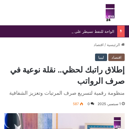
بحث عن
الق
الواحة للنفط تسيطر على تسرب بخط «الزقوط- السدرة» خلال 24 ساعة
الرئيسية
/
اقتصاد
اقتصاد
ليبيا
إطلاق راتبك لحظي.. نقلة نوعية في
صرف الرواتب
منظومة رقمية لتسريع صرف المرتبات وتعزيز الشفافية
1 سبتمبر، 2025
0
587