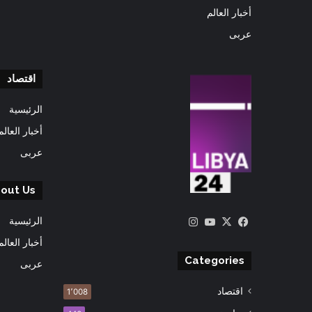
أخبار العالم
عربى
اقتصاد
الرئيسية
أخبار العالم
عربى
out Us
‫X
فيسبوك
‫YouTube
انستقرام
الرئيسية
أخبار العالم
Categories
عربى
اقتصاد
1٬008