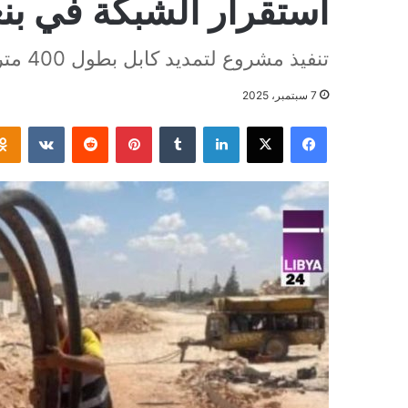
استقرار الشبكة في بن
تنفيذ مشروع لتمديد كابل بطول 400 متر لفك الاختناق الكهربائي
7 سبتمبر، 2025
فيسبوك
‫X
لينكدإن
بينتيريست