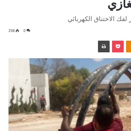
غازي
258
0
Odnoklassniki
‫Pocket
طباعة