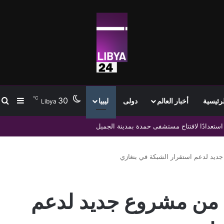
℃
30
ب
إضافة
لرئيسية
أخبار العالم
دولى
ليبيا
Libya
معة سبها استعدادًا لانطلاق العام الدراسي الجديد
 جديد لدعم استقرار الشبكة في بنغازي
هاء من مشروع جديد لدعم