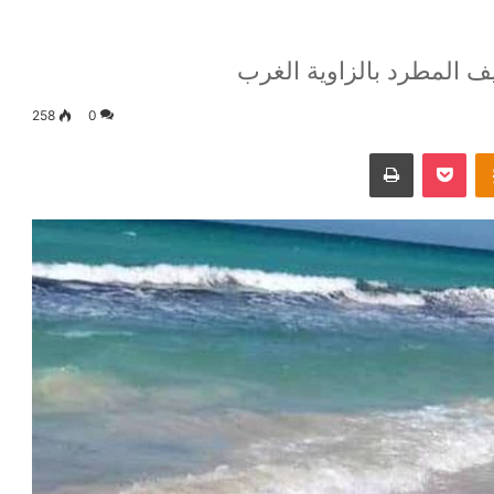
 المطرد بالزاوية الغرب
258
0
Odnoklassniki
‫Pocket
طباعة