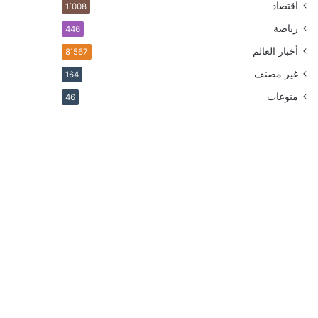
اقتصاد
1٬008
رياضة
446
أخبار العالم
8٬567
غير مصنف
164
منوعات
46