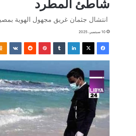
شاطئ المطرد
انتشال جثمان غريق مجهول الهوية بمصيف
10 سبتمبر، 2025
فيسبوك
‫X
لينكدإن
بينتيريست