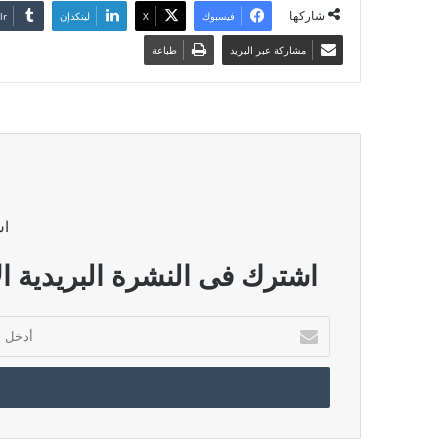
شاركها
فيسبوك
‫X
لينكدإن
مشاركة عبر البريد
طباعة
اش
اشترك فى النشرة البريدية ال
أدخل
بريدك
الإلكتروني