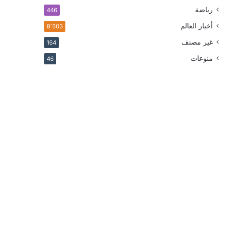
رياضة
446
أخبار العالم
8٬603
غير مصنف
164
منوعات
46