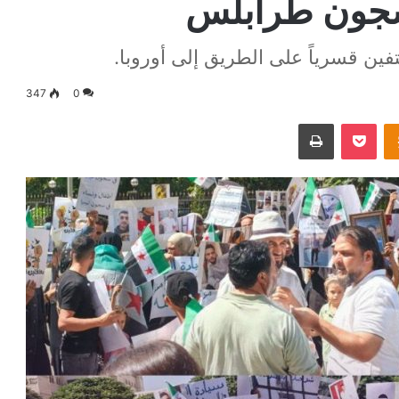
سجون طرابلس
ن قسرياً على الطريق إلى أوروبا.
347
0
Odnoklassniki
‫Pocket
طباعة