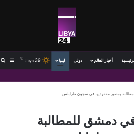
℃
39
ب
إضافة
لرئيسية
أخبار العالم
دولى
ليبيا
Libya
ات التشكيلات المسلحة ويهدد أمن ليبيا
مطالبة بمصير مفقوديها في سجون طرابلس
في دمشق للمطالبة