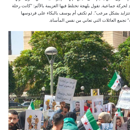
ان شقيقها في 31 أكتوبر 2023 إلى وقود لحركة جماعية. تقول بلهجة تختلط فيها العزيمة بالألم: “كانت رحلة
ن تتزايد بشكل مرعب”. لم تكتفِ أم يوسف بالبكاء على فردوسها
تجمع العائلات التي تعاني من نفس المأساة.