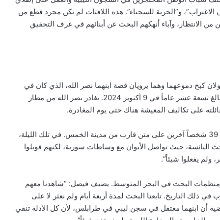
الاغتراب”، و”الحرية للسجناء”. هذه اللافتات لم تكن مجرد قطع من
ن الانتظار، وآباء أنهكهم البحث عن أبنائهم في غرف التحقيق
 كبح دموعهما وهما يرويان قصة ابنهما نصر الله، الذي كان في
السابعة عشرة من عمره فقط عندما اختفى هو وابن عمه البالغ تسعة عشر عاماً في 9 أكتوبر 2024. تغادر نصر الله من مطار
ته على تكاليف المعيشة هناك حتى يوم المغادرة.
يتذكر فيصل تلك الليلة المشؤومة: “انطلق نصر وابن عمه مع 39 شخصاً آخرين على متن قارب من مدينة الخمس. في تلك الليلة،
حث اليائسة، حيث تواصل الأبوان مع وساطات سورية، لكنهم قوبلوا
ولم يفعلوا شيئاً”.
ا ومنظمات البحث في البحر المتوسط. يضيف فيصل: “شاهدنا معهم
 في ذلك التاريخ. تابعنا البحث لمدة أربعة أيام ولم نعثر لا على
رضية أن ابنهما معتقل في سجن ليبي في طرابلس، لأن كل الأدلة تنفي