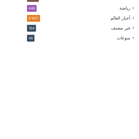
رياضة
446
أخبار العالم
8٬607
غير مصنف
164
منوعات
46