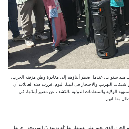
 منذ سنوات، عندما اضطر أبناؤهم إلى مغادرة وطن مزقته الحرب،
 شبكات التهريب والاحتجاز في ليبيا. اليوم، قررت هذه العائلات أن
 منتهية الولاية والمنظمات الدولية بالكشف عن مصير أبنائها، في
ل معاناتهم.
 الحزن الذي يخيم على عينيها. إنها “أم يوسف”، التي تحول حزنها