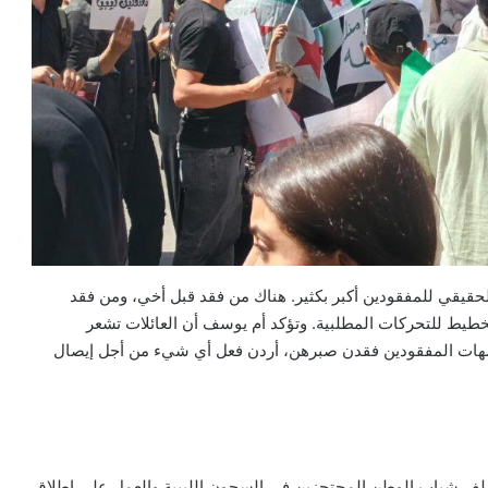
والي 200 عائلة، لكن العدد الحقيقي للمفقودين أكبر بكثير. هناك من فقد قبل أخي، ومن فقد
طيط للتحركات المطلبية. وتؤكد أم يوسف أن العائلات تشعر
. أمهات المفقودين فقدن صبرهن، أردن فعل أي شيء من أجل إيصال
ملف شباب الوطن المحتجزين في السجون الليبية والعمل على إطلاق