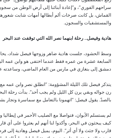
سراحهم الفوري”، و”إعادة أبنائنا إلى أرض الوطن من سجون 
القماش، بل كانت صرخات ألم أبطالها أمهات شابت شعورهن م
والمستشفيات والسجون.
هادية وفيصل.. رحلة ابنهما نصر الله التي توقفت عند البحر
وسط الحشود، جلست هادية ضاهر وزوجها فيصل شداد، يحاولان
دمشق إلى بنغازي في مارس من العام الماضي، وساعدته عائل
رن جواله وبقي يرن كل الليل ولم يجب أحد”. بدأت رحلة الب
بالصدّ. يقول فيصل: “اتهمونا بالتعامل مع سماسرة وتجار بشر، 
لم يستسلم الأبوان، فتواصلا مع الصليب الأحمر في إيطالي
كيف يبحثون في البحر، وأكدوا لنا أنهم لم يعثروا على أي قارب
قارب ولا جثث ولا أي أثر”. اليوم، يميل فيصل وهادية إلى ف