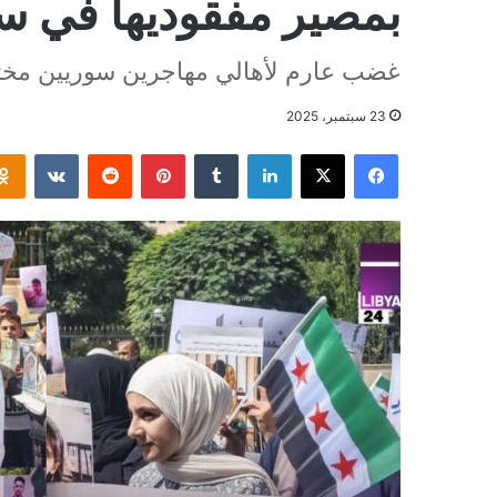
بمصير مفقوديها في 
غضب عارم لأهالي مهاجرين سوريين مختفي
23 سبتمبر، 2025
فيسبوك
‫X
لينكدإن
بينتيريست