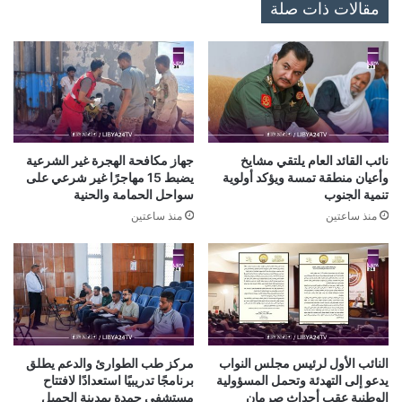
مقالات ذات صلة
نائب القائد العام يلتقي مشايخ
جهاز مكافحة الهجرة غير الشرعية
وأعيان منطقة تمسة ويؤكد أولوية
يضبط 15 مهاجرًا غير شرعي على
تنمية الجنوب
سواحل الحمامة والحنية
منذ ساعتين
منذ ساعتين
النائب الأول لرئيس مجلس النواب
مركز طب الطوارئ والدعم يطلق
يدعو إلى التهدئة وتحمل المسؤولية
برنامجًا تدريبيًا استعدادًا لافتتاح
الوطنية عقب أحداث صرمان
مستشفى حمدة بمدينة الجميل