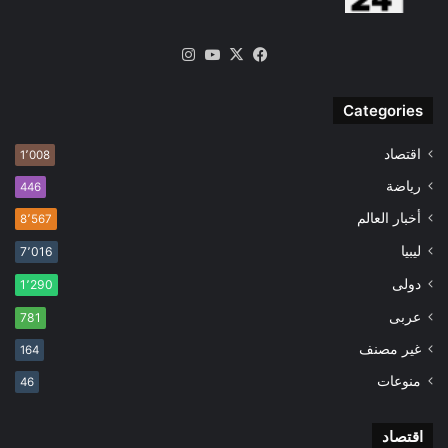
‫X
فيسبوك
‫YouTube
انستقرام
Categories
اقتصاد
1٬008
رياضة
446
أخبار العالم
8٬567
ليبيا
7٬016
دولى
1٬290
عربى
781
غير مصنف
164
منوعات
46
اقتصاد