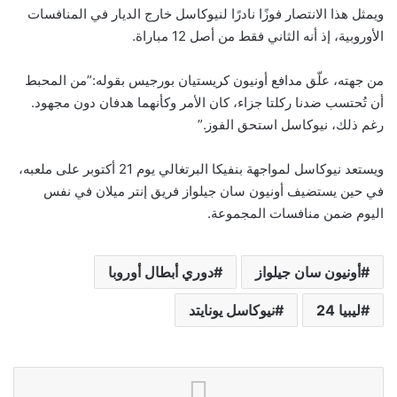
ويمثل هذا الانتصار فوزًا نادرًا لنيوكاسل خارج الديار في المنافسات
الأوروبية، إذ أنه الثاني فقط من أصل 12 مباراة.
من جهته، علّق مدافع أونيون كريستيان بورجيس بقوله:”من المحبط
أن تُحتسب ضدنا ركلتا جزاء، كان الأمر وكأنهما هدفان دون مجهود.
رغم ذلك، نيوكاسل استحق الفوز.”
ويستعد نيوكاسل لمواجهة بنفيكا البرتغالي يوم 21 أكتوبر على ملعبه،
في حين يستضيف أونيون سان جيلواز فريق إنتر ميلان في نفس
اليوم ضمن منافسات المجموعة.
أونيون سان جيلواز
دوري أبطال أوروبا
ليبيا 24
نيوكاسل يونايتد