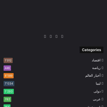
‫X
فيسبوك
‫YouTube
انستقرام
Categories
اقتصاد
1٬012
رياضة
446
أخبار العالم
8٬589
ليبيا
7٬034
دولى
1٬293
عربى
782
غير مصنف