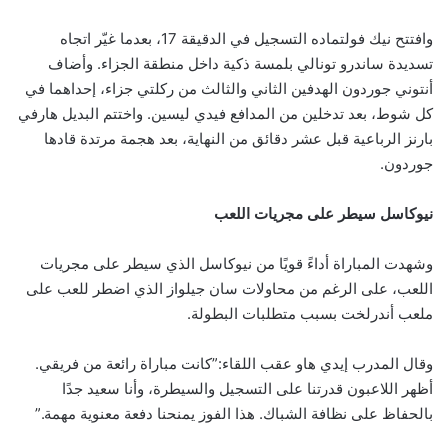
وافتتح نيك فولتماده التسجيل في الدقيقة 17، بعدما غيّر اتجاه
تسديدة ساندرو تونالي بلمسة ذكية داخل منطقة الجزاء. وأضاف
أنتوني جوردون الهدفين الثاني والثالث من ركلتي جزاء، إحداهما في
كل شوط، بعد تدخلين من المدافع فيدي ليسين. واختتم البديل هارفي
بارنز الرباعية قبل عشر دقائق من النهاية، بعد هجمة مرتدة قادها
جوردون.
نيوكاسل سيطر على مجريات اللعب
وشهدت المباراة أداءً قويًا من نيوكاسل الذي سيطر على مجريات
اللعب، على الرغم من محاولات سان جيلواز الذي اضطر للعب على
ملعب أندرلخت بسبب متطلبات البطولة.
وقال المدرب إيدي هاو عقب اللقاء:”كانت مباراة رائعة من فريقي.
أظهر اللاعبون قدرتنا على التسجيل والسيطرة، وأنا سعيد جدًا
بالحفاظ على نظافة الشباك. هذا الفوز يمنحنا دفعة معنوية مهمة.”