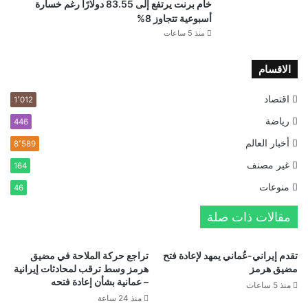
خام برنت يرتفع إلى 83.55 دولارًا رغم خسارة
أسبوعية تتجاوز 8%
منذ 5 ساعات
الاقسام
اقتصاد
1٬012
رياضة
446
أخبار العالم
8٬589
غير مصنف
164
منوعات
46
مقالات ذات صلة
تقدم إيراني-عُماني يمهد لإعادة فتح
تراجع حركة الملاحة في مضيق
مضيق هرمز
هرمز وسط ترقب لمحادثات إيرانية
– عمانية بشأن إعادة فتحه
منذ 5 ساعات
منذ 24 ساعة