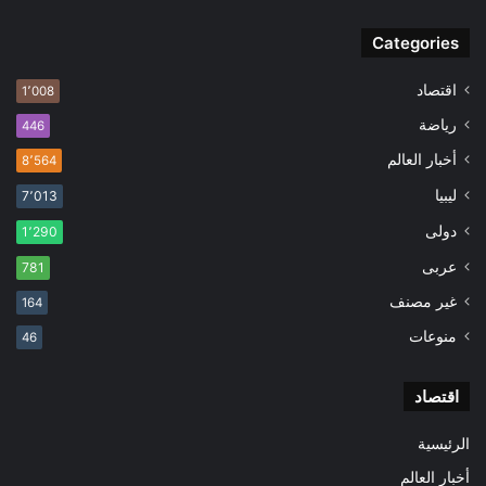
Categories
اقتصاد
1٬008
رياضة
446
أخبار العالم
8٬564
ليبيا
7٬013
دولى
1٬290
عربى
781
غير مصنف
164
منوعات
46
اقتصاد
الرئيسية
أخبار العالم