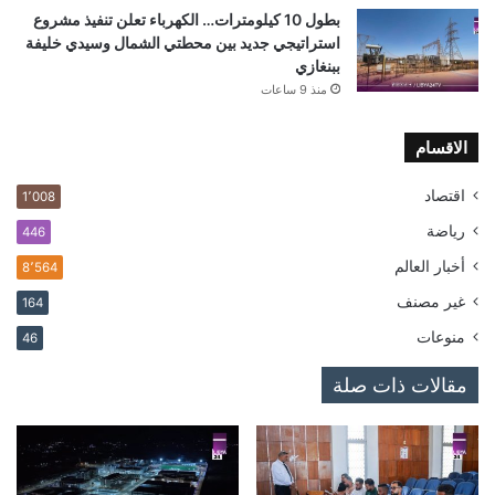
بطول 10 كيلومترات… الكهرباء تعلن تنفيذ مشروع
استراتيجي جديد بين محطتي الشمال وسيدي خليفة
ببنغازي
منذ 9 ساعات
الاقسام
اقتصاد
1٬008
رياضة
446
أخبار العالم
8٬564
غير مصنف
164
منوعات
46
مقالات ذات صلة