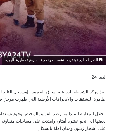
الشرطة الزراعية ترصد تشققات وانجرافات أرضية خطيرة بالهيرة
ليبيا 24
نفذ مركز الشرطة الزراعية بسوق الخميس إمسيحل التابع لفرع 
ظاهرة التشققات والانجرافات الأرضية التي ظهرت مؤخرًا في
وخلال المعاينة الميدانية، رصد الفريق المختص وجود تشق
بعضها إلى نحو عشرة أمتار، وامتدت على مساحات متفاوتة ب
على أشجار زيتون ومبانٍ آهلة بالسكان.