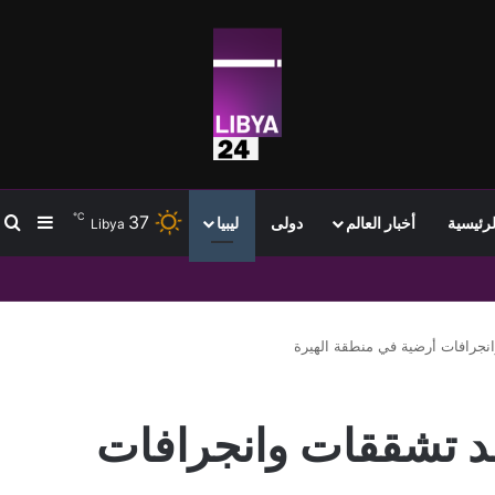
℃
37
ب
إضافة
لرئيسية
أخبار العالم
دولى
ليبيا
Libya
ير وسط ترقب بيانات الوظائف الأمريكية
نجرافات أرضية في منطقة الهيرة
د تشققات وانجرافات