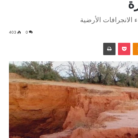
ة
الانجرافات الأرضية
403
0
Odnoklassniki
‫Pocket
طباعة