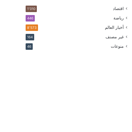
اقتصاد
1٬010
رياضة
446
أخبار العالم
8٬573
غير مصنف
164
منوعات
46