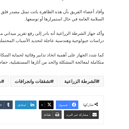
وأفاد أعضاء الفريق بأن هذه الظاهرة باتت تمثل مصدر قلق 
السلامة العامة في حال استمرارها أو توسعها.
وأكد جهاز الشرطة الزراعية أنه بادر إلى رفع تقرير ميداني م
دراسات جيولوجية وهندسية عاجلة لتحديد الأسباب المحتملة 
كما شدد الجهاز على أهمية اتخاذ تدابير وقائية لحماية السك
متكاملة لمعالجة المشكلة والحد من آثارها المستقبلية، حفاظً
الشرطة الزراعية
تشققات وانجرافات
م
شاركها
فيسبوك
‫X
لينكدإن
مشاركة عبر البريد
طباعة