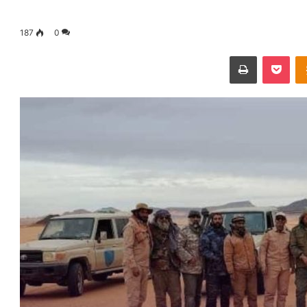
187
0
Odnoklassniki
‫Pocket
طباعة