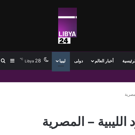
℃
28
ب
إضافة
لرئيسية
أخبار العالم
دولى
ليبيا
Libya
لمصرية
الليبية – المصرية