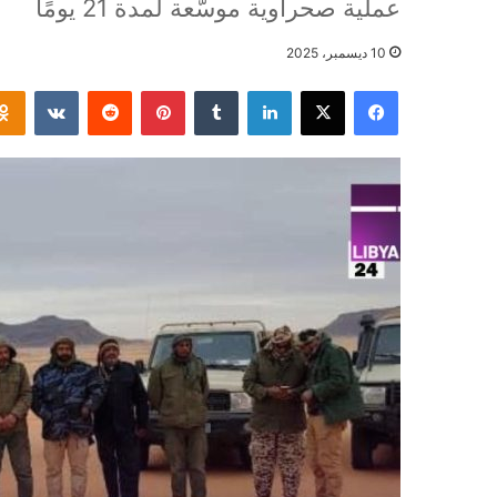
عملية صحراوية موسّعة لمدة 21 يومًا
10 ديسمبر، 2025
فيسبوك
‫X
لينكدإن
بينتيريست