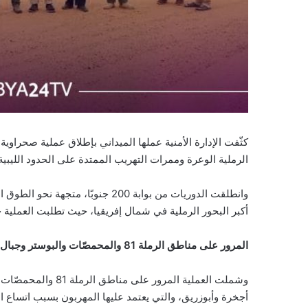
الرملية الوعرة وممرات التهريب الممتدة على الحدود الليبي
وانطلقت الدوريات من بوابة 200 جنوب
أكبر البحور الرملية في شمال إفريقيا، حيث تطلبت العملية خ
المرور على مناطق الرملة 81 والمحمصّات والبوستر وجبال عبد المالك
وشملت العملية المرو
أجخرة وأبوزريق، والتي يعتمد عليها المهربون بسبب اتساع الر