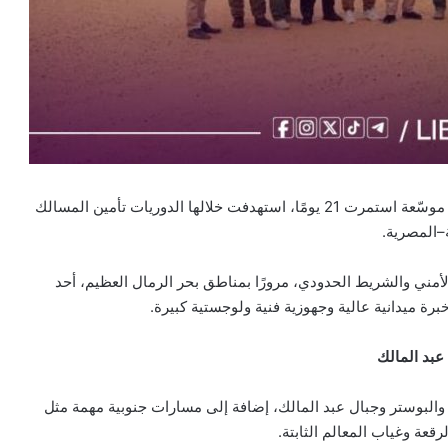
كثّفت الإدارة الأمنية عملها الميداني بإطلاق عملية صحراوية موسّعة استمرت 21 يومًا، استهدفت خلالها الدوريات تأمين المسالك
ة–المصرية.
ًا، متجهة نحو الطوق الأمني والشريط الحدودي، مرورًا بمناطق بحر الرمال العظيم، أحد
برة ميدانية عالية وجهوزية فنية ولوجستية كبيرة.
ر على مناطق الرملة 81 والمحمصّات والبوستر وجبال عبد المالك، إضافة إلى مسارات جنوبية مهمة مثل
قعة وغياب المعالم الثابتة.