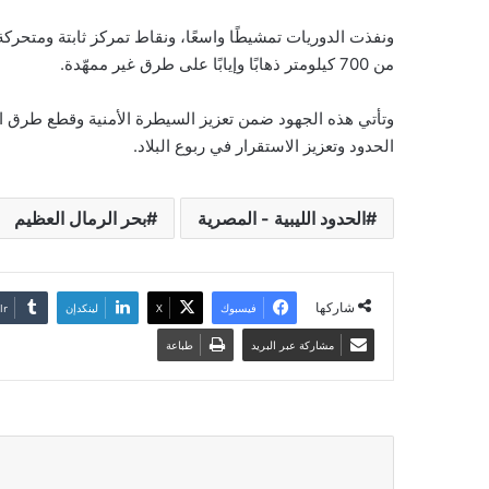
ونفذت الدوريات تمشيطًا واسعًا، ونقاط تمركز ثابتة ومتحركة
من 700 كيلومتر ذهابًا وإيابًا على طرق غير ممهّدة.
وتأتي هذه الجهود ضمن تعزيز السيطرة الأمنية وقطع طرق ال
الحدود وتعزيز الاستقرار في ربوع البلاد.
الحدود الليبية - المصرية
بحر الرمال العظيم
شاركها
فيسبوك
‫X
لينكدإن
مشاركة عبر البريد
طباعة