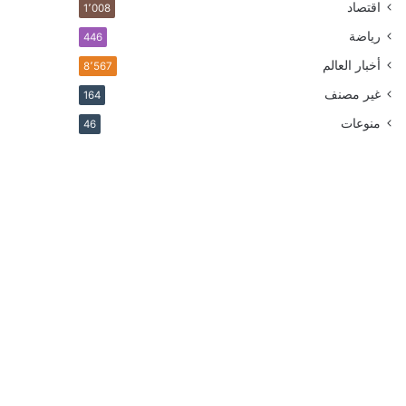
اقتصاد
1٬008
رياضة
446
أخبار العالم
8٬567
غير مصنف
164
منوعات
46