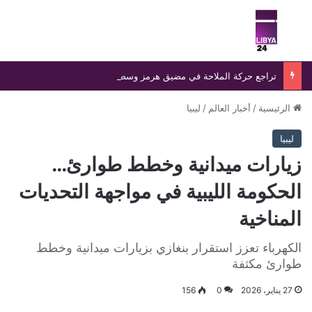
بحث عن
الق
تراجع حركة الملاحة في مضيق هرمز وسط ترقب لمحادثات إيرانية – عمانية بشأن إعادة فتحه
الرئيسية
/
أخبار العالم
/
ليبيا
ليبيا
زيارات ميدانية وخطط طوارئ…
الحكومة الليبية في مواجهة التحديات
المناخية
الكهرباء تعزز استقرار بنغازي بزيارات ميدانية وخطط
طوارئ مكثفة
27 يناير، 2026
0
156