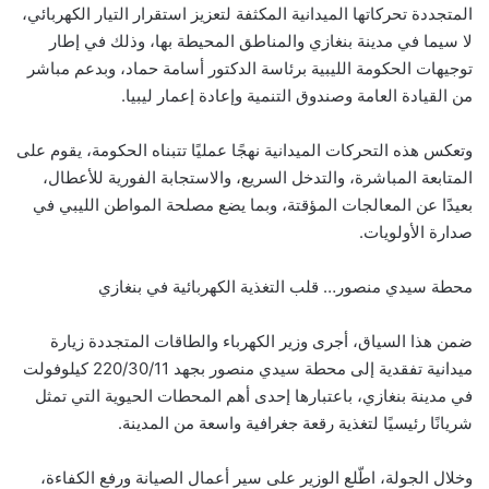
المتجددة تحركاتها الميدانية المكثفة لتعزيز استقرار التيار الكهربائي،
لا سيما في مدينة بنغازي والمناطق المحيطة بها، وذلك في إطار
توجيهات الحكومة الليبية برئاسة الدكتور أسامة حماد، وبدعم مباشر
من القيادة العامة وصندوق التنمية وإعادة إعمار ليبيا.
وتعكس هذه التحركات الميدانية نهجًا عمليًا تتبناه الحكومة، يقوم على
المتابعة المباشرة، والتدخل السريع، والاستجابة الفورية للأعطال،
بعيدًا عن المعالجات المؤقتة، وبما يضع مصلحة المواطن الليبي في
صدارة الأولويات.
محطة سيدي منصور… قلب التغذية الكهربائية في بنغازي
ضمن هذا السياق، أجرى وزير الكهرباء والطاقات المتجددة زيارة
ميدانية تفقدية إلى محطة سيدي منصور بجهد 220/30/11 كيلوفولت
في مدينة بنغازي، باعتبارها إحدى أهم المحطات الحيوية التي تمثل
شريانًا رئيسيًا لتغذية رقعة جغرافية واسعة من المدينة.
وخلال الجولة، اطّلع الوزير على سير أعمال الصيانة ورفع الكفاءة،