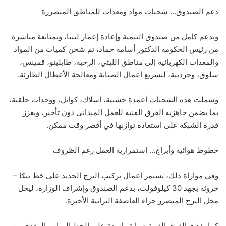
دعم الصندوق… شحنات مواد ومعدات للمناطق المتضررة
وبدعم كامل من صندوق التنمية وإعادة إعمار ليبيا، وبمتابعة مباشرة
من رئيس الحكومة الدكتور أسامة حماد، تم شحن كميات من المواد
والمعدات الكهربائية إلى مناطق الليثي، الرحبة، طابلينو، قمينس،
سلوق، وجردينة، لتسريع أعمال الصيانة ومعالجة الأعطال الطارئة.
وشملت هذه الشحنات أعمدة خشبية، أسلاك، كوابل، ووحدات حلقية،
بما يضمن جاهزية الفرق الفنية للعمل الميداني دون تأخير، ويعزز
قدرة الشبكة على استعادة توازنها في أقصر وقت ممكن.
خطوط هوائية وأبراج… استمرارية العمل رغم الظروف
وفي موازاة ذلك، تستمر أعمال تركيب البرج الجديد على خط تيكا –
جروثة بجهد 30 كيلوفولت، بدعم الصندوق وإشراف الوزارة، ليحل
محل البرج المتضرر جراء العاصفة الترابية الأخيرة.
كما نفذت الفرق الفنية صيانة واسعة على الخط الهوائي المغذي من