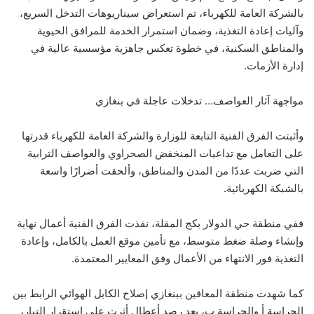
بالشركة العامة للكهرباء، تم استعراض سيناريوهات التدخل السريع،
وآليات إعادة التغذية، وضمان استمرار الخدمة للمرافق الحيوية
والمناطق السكنية، في خطوة تعكس جاهزية مؤسسية عالية في
إدارة الأزمات.
مواجهة آثار العواصف… تدخلات عاجلة في بنغازي
وأثبتت الفرق الفنية التابعة للوزارة والشركة العامة للكهرباء قدرتها
على التعامل مع تداعيات المنخفض الصحراوي والعواصف الترابية
التي ضربت عددًا من المدن والمناطق، وألحقت أضرارًا واسعة
بالشبكة الكهربائية.
ففي منطقة حي الدولار بكج المقلة، نفذت الفرق الفنية أعمال نهاية
وإنشاء وصلة ضغط متوسط، مع تأمين موقع العمل بالكامل، وإعادة
التغذية فور الانتهاء من الأعمال وفق المعايير المعتمدة.
كما شهدت منطقة المعاقين ببنغازي إصلاح الكابل الهوائي الرابط بين
الحراسة أ والحراسة ب، بعد رصد أعطال أثرت على استقرار التيار،