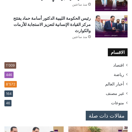
منذ ساعتين
رئيس الحكومة الليبية الدكتور أسامة حماد يفتتح
مركز القيادة الإنسانية لتعزيز الاستجابة للأزمات
والكوارث
منذ ساعتين
الاقسام
اقتصاد
1٬009
رياضة
446
أخبار العالم
8٬572
غير مصنف
164
منوعات
46
مقالات ذات صلة