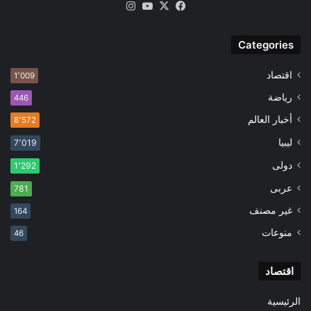
‫X
فيسبوك
‫YouTube
انستقرام
Categories
اقتصاد
1٬009
رياضة
446
أخبار العالم
8٬572
ليبيا
7٬019
دولى
1٬292
عربى
781
غير مصنف
164
منوعات
46
اقتصاد
الرئيسية