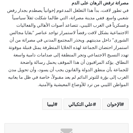
مصراتة ترفض الرهان على الدم
في تطور لافت، بدأ هذا التغلغل المدعوم إخوانياً يصطدم بجدار رفض
شعبي واسع. ففي مدينة مصراتة، التي طالما شكلت ثقلاً سياسياً
وعسكرياً في الغرب الليبي، تتصاعد أصوات الأهالي والفعاليات
الاجتماعية بشكل لافت رفضاً لاستمرار تواجد عناصر “بقايا مجالس
الشورى” داخل مدينتهم. ويحذر المجتمع المدني في مصراتة من أن
استمرار احتضان الجماعة لهذه الخلايا المتطرفة يمثل قنبلة موقوتة
تهدد النسيج الاجتماعي وتجر المنطقة إلى صدامات دامية واسعة
النطاق. يؤكد المراقبون أن هذا الموقف يحمل رسالة واضحة
للجماعة بأن منطق الدولة والقانون يجب أن يسود، وأن تحويل مدن
الغرب إلى بؤرة للتوتر الدائم لم يعد مقبولاً، خاصة في ظل ما يعانيه
المواطن الليبي من ترد للأوضاع المعيشية والأمنية.
الإخوان
علي التكبالي
ليبيا