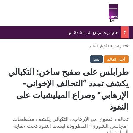
بحث عن
الق
خام برنت يرتفع إلى 83.55 دولارًا رغم خسارة أسبوعية تتجاوز 8%
الرئيسية
/
أخبار العالم
أخبار العالم
ليبيا
طرابلس على صفيح ساخن: التكبالي
يكشف تمدد “التحالف الإخواني-
الإرهابي” وصراع الميليشيات على
النفوذ
تحالف عضوي مع الإرهاب.. التكبالي يكشف مخططات
"مجالس الشورى" المطرودة لبسط النفوذ تحت حماية
الميليشيات