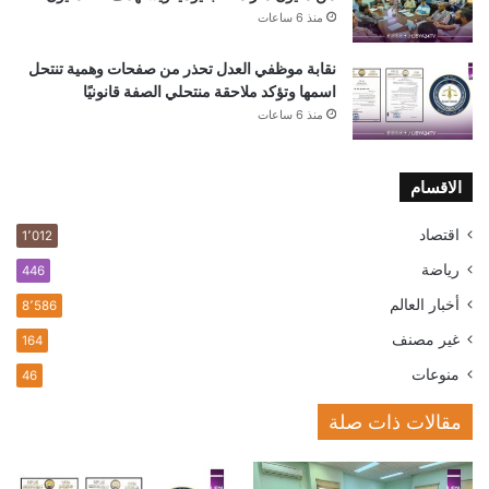
منذ 6 ساعات
نقابة موظفي العدل تحذر من صفحات وهمية تنتحل
اسمها وتؤكد ملاحقة منتحلي الصفة قانونيًا
منذ 6 ساعات
الاقسام
اقتصاد
1٬012
رياضة
446
أخبار العالم
8٬586
غير مصنف
164
منوعات
46
مقالات ذات صلة