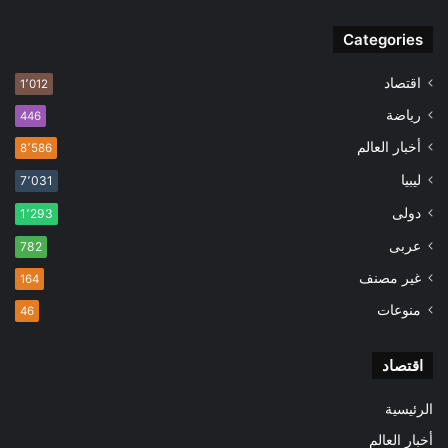
Categories
اقتصاد
1٬012
رياضة
446
أخبار العالم
8٬586
ليبيا
7٬031
دولى
1٬293
عربى
782
غير مصنف
164
منوعات
46
اقتصاد
الرئيسية
أخبار العالم