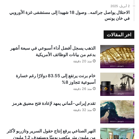
2 أبريل، 2025
الاحتلال يواصل جرائمه.. وصول 18 شهيدا إلى مستشفى غزة الأوروبي
في خان يونس
اخر المقالات
الذهب يسجل أفضل أداء أسبوعي في سبعة أشهر
بدعم من بيانات الوظائف الأمريكية
منذ 20 دقيقة
خام برنت يرتفع إلى 83.55 دولارًا رغم خسارة
أسبوعية تتجاوز 8%
منذ 26 دقيقة
تقدم إيراني-عُماني يمهد لإعادة فتح مضيق هرمز
منذ 32 دقيقة
النهر الصناعي يرفع إنتاج حقول السرير وتازربو لأكثر
من مليون متر مكعب يوميًا ويستهدف 1.2 مليون