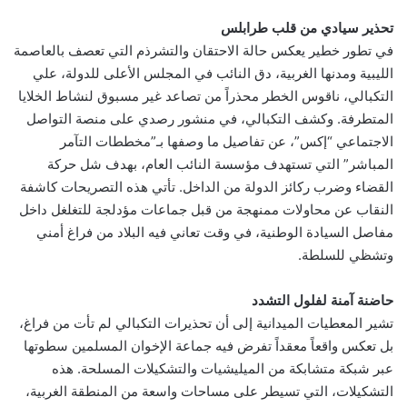
تحذير سيادي من قلب طرابلس
في تطور خطير يعكس حالة الاحتقان والتشرذم التي تعصف بالعاصمة
الليبية ومدنها الغربية، دق النائب في المجلس الأعلى للدولة، علي
التكبالي، ناقوس الخطر محذراً من تصاعد غير مسبوق لنشاط الخلايا
المتطرفة. وكشف التكبالي، في منشور رصدي على منصة التواصل
الاجتماعي “إكس”، عن تفاصيل ما وصفها بـ”مخططات التآمر
المباشر” التي تستهدف مؤسسة النائب العام، بهدف شل حركة
القضاء وضرب ركائز الدولة من الداخل. تأتي هذه التصريحات كاشفة
النقاب عن محاولات ممنهجة من قبل جماعات مؤدلجة للتغلغل داخل
مفاصل السيادة الوطنية، في وقت تعاني فيه البلاد من فراغ أمني
وتشظي للسلطة.
حاضنة آمنة لفلول التشدد
تشير المعطيات الميدانية إلى أن تحذيرات التكبالي لم تأت من فراغ،
بل تعكس واقعاً معقداً تفرض فيه جماعة الإخوان المسلمين سطوتها
عبر شبكة متشابكة من الميليشيات والتشكيلات المسلحة. هذه
التشكيلات، التي تسيطر على مساحات واسعة من المنطقة الغربية،