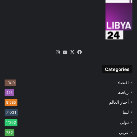
‫X
فيسبوك
‫YouTube
انستقرام
Categories
اقتصاد
1٬010
رياضة
446
أخبار العالم
8٬585
ليبيا
7٬031
دولى
1٬292
عربى
782