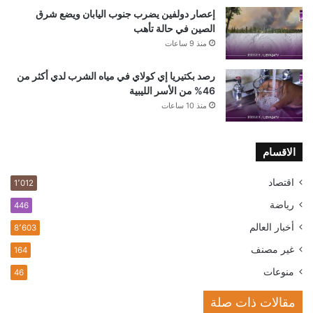
إعصار دولفين يضرب جنوب اليابان ويضع شرق
الصين في حالة تأهب
منذ 9 ساعات
رصد بكتيريا إي كولاي في مياه الشرب لدي أكثر من
46% من الأسر الليبية
منذ 10 ساعات
الاقسام
اقتصاد
1٬012
رياضة
446
أخبار العالم
8٬603
غير مصنف
164
منوعات
46
مقالات ذات صلة