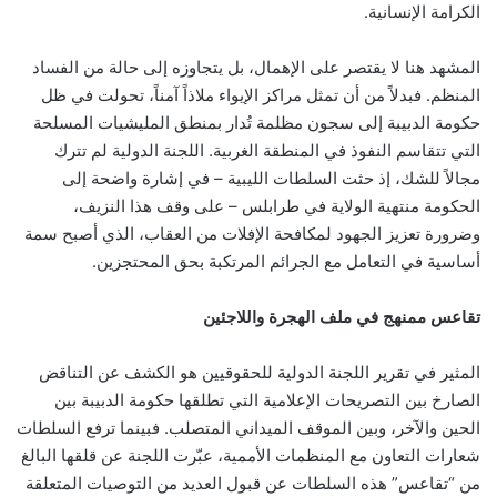
الكرامة الإنسانية.
المشهد هنا لا يقتصر على الإهمال، بل يتجاوزه إلى حالة من الفساد
المنظم. فبدلاً من أن تمثل مراكز الإيواء ملاذاً آمناً، تحولت في ظل
حكومة الدبيبة إلى سجون مظلمة تُدار بمنطق المليشيات المسلحة
التي تتقاسم النفوذ في المنطقة الغربية. اللجنة الدولية لم تترك
مجالاً للشك، إذ حثت السلطات الليبية – في إشارة واضحة إلى
الحكومة منتهية الولاية في طرابلس – على وقف هذا النزيف،
وضرورة تعزيز الجهود لمكافحة الإفلات من العقاب، الذي أصبح سمة
أساسية في التعامل مع الجرائم المرتكبة بحق المحتجزين.
تقاعس ممنهج في ملف الهجرة واللاجئين
المثير في تقرير اللجنة الدولية للحقوقيين هو الكشف عن التناقض
الصارخ بين التصريحات الإعلامية التي تطلقها حكومة الدبيبة بين
الحين والآخر، وبين الموقف الميداني المتصلب. فبينما ترفع السلطات
شعارات التعاون مع المنظمات الأممية، عبّرت اللجنة عن قلقها البالغ
من “تقاعس” هذه السلطات عن قبول العديد من التوصيات المتعلقة