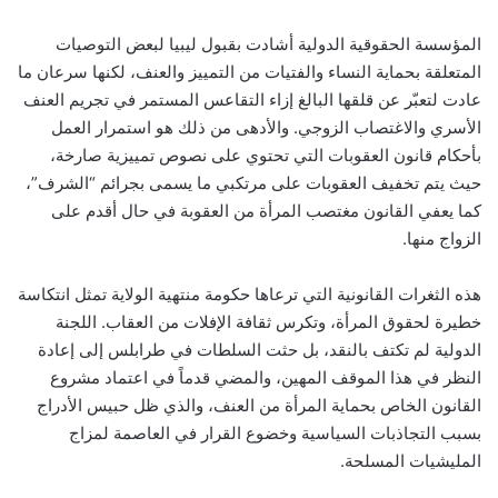
المؤسسة الحقوقية الدولية أشادت بقبول ليبيا لبعض التوصيات
المتعلقة بحماية النساء والفتيات من التمييز والعنف، لكنها سرعان ما
عادت لتعبّر عن قلقها البالغ إزاء التقاعس المستمر في تجريم العنف
الأسري والاغتصاب الزوجي. والأدهى من ذلك هو استمرار العمل
بأحكام قانون العقوبات التي تحتوي على نصوص تمييزية صارخة،
حيث يتم تخفيف العقوبات على مرتكبي ما يسمى بجرائم “الشرف”،
كما يعفي القانون مغتصب المرأة من العقوبة في حال أقدم على
الزواج منها.
هذه الثغرات القانونية التي ترعاها حكومة منتهية الولاية تمثل انتكاسة
خطيرة لحقوق المرأة، وتكرس ثقافة الإفلات من العقاب. اللجنة
الدولية لم تكتف بالنقد، بل حثت السلطات في طرابلس إلى إعادة
النظر في هذا الموقف المهين، والمضي قدماً في اعتماد مشروع
القانون الخاص بحماية المرأة من العنف، والذي ظل حبيس الأدراج
بسبب التجاذبات السياسية وخضوع القرار في العاصمة لمزاج
المليشيات المسلحة.