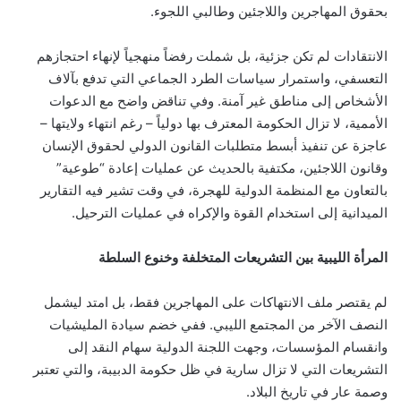
بحقوق المهاجرين واللاجئين وطالبي اللجوء.
الانتقادات لم تكن جزئية، بل شملت رفضاً منهجياً لإنهاء احتجازهم
التعسفي، واستمرار سياسات الطرد الجماعي التي تدفع بآلاف
الأشخاص إلى مناطق غير آمنة. وفي تناقض واضح مع الدعوات
الأممية، لا تزال الحكومة المعترف بها دولياً – رغم انتهاء ولايتها –
عاجزة عن تنفيذ أبسط متطلبات القانون الدولي لحقوق الإنسان
وقانون اللاجئين، مكتفية بالحديث عن عمليات إعادة “طوعية”
بالتعاون مع المنظمة الدولية للهجرة، في وقت تشير فيه التقارير
الميدانية إلى استخدام القوة والإكراه في عمليات الترحيل.
المرأة الليبية بين التشريعات المتخلفة وخنوع السلطة
لم يقتصر ملف الانتهاكات على المهاجرين فقط، بل امتد ليشمل
النصف الآخر من المجتمع الليبي. ففي خضم سيادة المليشيات
وانقسام المؤسسات، وجهت اللجنة الدولية سهام النقد إلى
التشريعات التي لا تزال سارية في ظل حكومة الدبيبة، والتي تعتبر
وصمة عار في تاريخ البلاد.