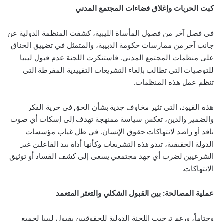
كبت الحريات وإغلاق فضاءات المجتمع المدني
في فصل آخر من فصول المأساة الليبية، كشفت المنظمة الدولية عن
جانب آخر من ممارسات حكومة الدبيبة، والمتمثل في تضييق الخناق
على منظمات المجتمع المدني. فاستنكرت اللجنة عدم قبول ليبيا
للتوصيات التي تطالب بإلغاء التشريعات التقييدية المفرطة التي
تنظم عمل هذه المنظمات.
هذه القيود، التي تثير مخاوف جدية بشأن الحق في حرية الفكر
والضمير والدين، تعكس سياسة ممنهجة تهدف إلى إسكات أي صوت
ناقد أو راصد لانتهاكات حقوق الإنسان. في ظل غياب مؤسسات
الدولة الحقيقية، تبدو هذه التشريعات وكأنها أداة بيد الفاعلين غير
الشرعيين لضرب أي جهد مجتمعي يسعى إلى كشف الفساد أو توثيق
الانتهاكات.
عملية المصالحة: بين القبول الشكلي والتعثر المتعمد
وختاماً، ورغم ترحيب اللجنة الدولية للحقوقيين بقبول ليبيا لجميع