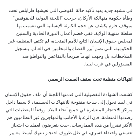
في مشهد جديد يعيد تأكيد حالة الفوضى التي تعيشها طرابلس تحت
وطأة حكومة متهالكة الأركان، خرجت “اللجنة الدولية للحقوقيين”
بموقف حازم يكشف عن حجم الكارثة الإنسانية التي تتسبب بها
سلطة منتهية الولاية. ففي خضم أعمال الدورة الحادية والستين
لمجلس حقوق الإنسان التابع للأمم المتحدة، لم تكتفِ المنظمة غير
الحكومية، التي تضم أبرز القضاة والمحامين في العالم، بتسجيل
الملاحظات، بل وجهت اتهاماً صريحاً بالتقاعس والتواطؤ ضد
المسؤولين في غرب ليبيا.
انتهاكات منظمة تحت سقف الصمت الرسمي
كشفت الشهادة التفصيلية التي قدمتها اللجنة أن ملف حقوق الإنسان
في ليبيا تحول إلى ساحة مفتوحة للانتهاكات الجسيمة، لا سيما داخل
مراكز الاحتجاز المنتشرة في جميع أنحاء البلاد. ووفقاً للمعطيات التي
رصدتها المنظمة، فإن الرعايا الأجانب والمهاجرين غير النظاميين هم
الأكثر تضرراً من هذه الممارسات، حيث يتعرضون لعمليات احتجاز
تعسفي واختفاء قسري، في ظل ظروف احتجاز تنتهك أبسط معايير