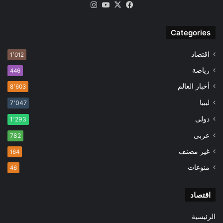
‫X
فيسبوك
‫YouTube
انستقرام
Categories
اقتصاد
1٬012
رياضة
446
أخبار العالم
8٬603
ليبيا
7٬047
دولى
1٬293
عربى
782
غير مصنف
164
منوعات
46
اقتصاد
الرئيسية