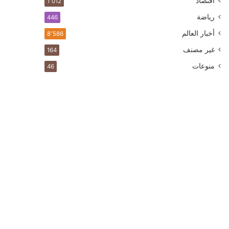
اقتصاد
1٬012
رياضة
446
أخبار العالم
8٬586
غير مصنف
164
منوعات
46