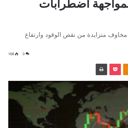
لمواجهة اضطرابات
مخاوف متزايدة من نقص الوقود وارتفاع
168
0
Odnoklassniki
‫Pocket
طباعة