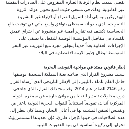
يقضي بتمديد نظام الرقابة الصارم المفروض على الصادرات النفطية
غير القانونية، وذلك في مسعى حثيث لمنع تحويل عوائد الثروة
الهيدروكربونية إلى أداة لتمويل الصراع أو الإثراء غير المشروع.
التصويت، الذي يبدو أنه سيحظى بتوافق واسع، يأتي في توقيت بالغ
الحساسية تكشف فيه تقارير أممية غير منشورة عن اختراق عميق
للفساد في مفاصل المؤسسة الوطنية للنفط، ما يضفي على
الإجراءات العقابية بعداً جديداً يتجاوز مجرد منع التهريب عبر البحر
المتوسط ليطال جذور الأزمة الاقتصادية في البلاد.
إطار قانوني ممتد في مواجهة الفوضى البحرية
يستند مشروع القرار الذي صاغته بعثة المملكة المتحدة، بوصفها
حامل القلم للملف الليبي، إلى الإطار التاريخي الذي أرساه القرار
رقم 2146 الصادر عام 2014. وقد منح ذلك القرار، الذي جاء في
ذروة محاولات تصدير النفط من موانئ خارجة عن سيطرة الدولة
المركزية آنذاك، تفويضاً استثنائياً للقوات البحرية الدولية باعتراض
وتفتيش السفن المشتبه بها في أعالي البحار. وبينما كان ينظر إلى
هذه الصلاحيات في حينها كإجراء طارئ، فإن تجديدها المستمر يؤكد
تحولها إلى ركيزة أساسية في بنية العقوبات الليبية.