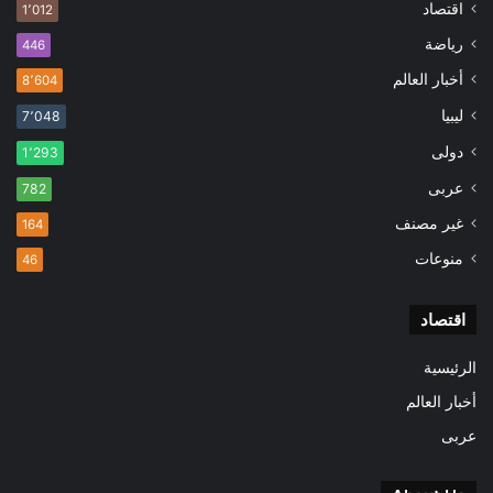
اقتصاد
1٬012
رياضة
446
أخبار العالم
8٬604
ليبيا
7٬048
دولى
1٬293
عربى
782
غير مصنف
164
منوعات
46
اقتصاد
الرئيسية
أخبار العالم
عربى