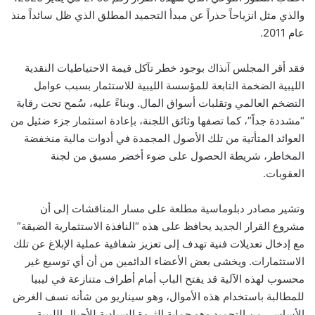
والذي مثل انزياحاً حذراً عن مبدأ التجميد المطلق الذي ظل سائداً منذ
عام 2011.
فقد أقر المجلس آنذاك بوجود خطر تآكل قيمة الاحتياطيات النقدية
الليبية الضخمة التابعة للمؤسسة الليبية للاستثمار بسبب عوامل
التضخم العالمي وتقلبات أسواق المال. وبناءً عليه، سُمح تحت رقابة
“مشددة جداً”، كما تصفها وثائق اللجنة، بإعادة استثمار جزء ضئيل من
العوائد المتأتية من تلك الأصول المجمدة في أدوات مالية منخفضة
المخاطر، شريطة الحصول على ضوء أخضر مسبق من لجنة
العقوبات.
وتشير مصادر دبلوماسية مطلعة على مسار المناقشات إلى أن
مشروع القرار الجديد يحافظ على هذه “النافذة الاستثمارية الضيقة”
مع إدخال تعديلات فنية تهدف إلى تعزيز شفافية عملية الإبلاغ عن تلك
الاستثمارات. ويخشى بعض الأعضاء الدائمين من أن أي توسيع غير
محسوب لهذه الآلية قد يفتح الباب أمام أطراف متنازعة في ليبيا
للمطالبة باستخدام هذه الأموال، وهو سيناريو من شأنه نسف الغرض
الأساسي من التجميد وهو حماية الثروة السيادية للأجيال الليبية