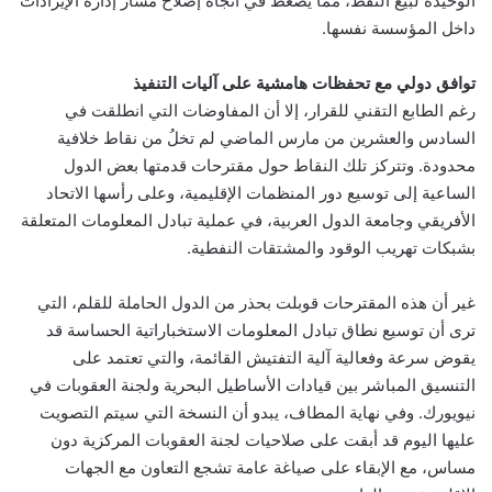
الوحيدة لبيع النفط، مما يضغط في اتجاه إصلاح مسار إدارة الإيرادات
داخل المؤسسة نفسها.
توافق دولي مع تحفظات هامشية على آليات التنفيذ
رغم الطابع التقني للقرار، إلا أن المفاوضات التي انطلقت في
السادس والعشرين من مارس الماضي لم تخلُ من نقاط خلافية
محدودة. وتتركز تلك النقاط حول مقترحات قدمتها بعض الدول
الساعية إلى توسيع دور المنظمات الإقليمية، وعلى رأسها الاتحاد
الأفريقي وجامعة الدول العربية، في عملية تبادل المعلومات المتعلقة
بشبكات تهريب الوقود والمشتقات النفطية.
غير أن هذه المقترحات قوبلت بحذر من الدول الحاملة للقلم، التي
ترى أن توسيع نطاق تبادل المعلومات الاستخباراتية الحساسة قد
يقوض سرعة وفعالية آلية التفتيش القائمة، والتي تعتمد على
التنسيق المباشر بين قيادات الأساطيل البحرية ولجنة العقوبات في
نيويورك. وفي نهاية المطاف، يبدو أن النسخة التي سيتم التصويت
عليها اليوم قد أبقت على صلاحيات لجنة العقوبات المركزية دون
مساس، مع الإبقاء على صياغة عامة تشجع التعاون مع الجهات