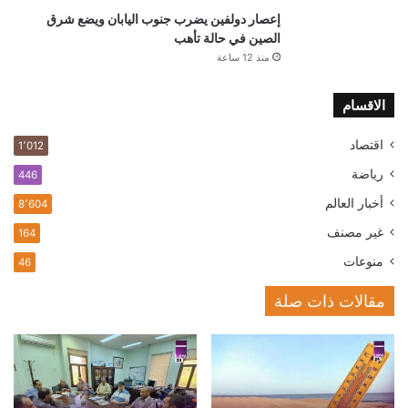
إعصار دولفين يضرب جنوب اليابان ويضع شرق
الصين في حالة تأهب
منذ 12 ساعة
الاقسام
اقتصاد
1٬012
رياضة
446
أخبار العالم
8٬604
غير مصنف
164
منوعات
46
مقالات ذات صلة