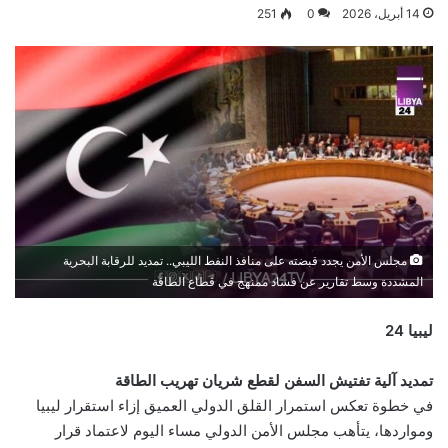
14 أبريل، 2026
0
251
مجلس الأمن يجدد قبضته على منافذ النفط الليبي.. تمديد للرقابة البحرية
المشددة وسط تقارير عن فساد ممنهج في قطاع الطاقة
ليبيا 24
تمديد آلية تفتيش السفن لقطع شريان تهريب الطاقة
في خطوة تعكس استمرار القلق الدولي العميق إزاء استقرار ليبيا
ومواردها، يتأهب مجلس الأمن الدولي مساء اليوم لاعتماد قرار