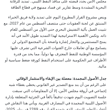
مجلس الأمن يجدد قبضته على منافذ النفط الليبي.. تمديد للرقابة
البحرية المشددة وسط تقارير عن فساد ممنهج في قطاع الطاقة
وينص مشروع القرار المطروح اليوم على تمديد ولاية فريق الخبراء
المنبثق عن لجنة العقوبات حتى منتصف أغسطس من عام 2027، مع
تثبيت العمل بآلية التفتيش البحري حتى الأول من أغسطس للعام
ذاته. وتكمن الأهمية الاستراتيجية لهذا التمديد طويل الأمد في أنه
يمنح المستثمرين والتجار إشارة واضحة بأن المجتمع الدولي لن
يتسامح مع أي تعاملات خارج القنوات الشرعية التي تشرف عليها
المؤسسة الوطنية للنفط المعترف بها دولياً، مما يحد من قدرة
الأطراف غير الحكومية على استخدام النفط كورقة ضغط سياسية أو
مالية.
جدل الأصول المجمدة: معضلة بين الإبقاء والاستثمار الوقائي
على الرغم من أن بند منع التصدير غير القانوني يحظى بغطاء شبه
إجماعي في أروقة مجلس الأمن، إلا أن المفاوضات التي سبقت
جلسة التصويت اليوم شهدت تدقيقاً بالغاً في الجزئية المتعلقة بإدارة
الأصول الليبية المجمدة في المصارف الغربية. ويأتي هذا النقاش في
أعقاب التطور النوعي الذي شهده القرار رقم 2769 في يناير 2025،