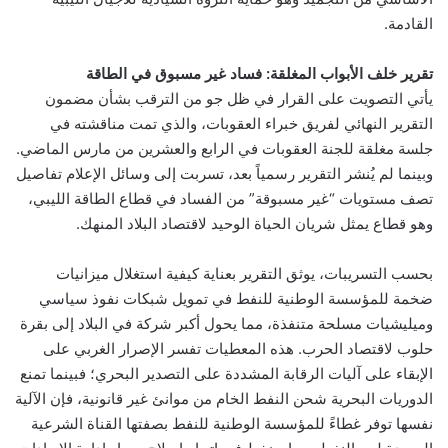
القادمة.
تقرير خلف الأبواب المغلقة: فساد غير مسبوق في الطاقة
يأتي التصويت على القرار في ظل جو من الترقب بشأن مضمون
التقرير النهائي لفريق خبراء العقوبات، والذي تمت مناقشته في
جلسة مغلقة للجنة العقوبات في الرابع والعشرين من مارس الماضي.
وبينما لم يُنشر التقرير رسمياً بعد، تسربت إلى وسائل الإعلام تفاصيل
تصف مستويات “غير مسبوقة” من الفساد في قطاع الطاقة الليبي،
وهو قطاع يمثل شريان الحياة الوحيد لاقتصاد البلاد المنهك.
بحسب التسريبات، يوثق التقرير بعناية كيفية استغلال ميزانيات
ضخمة للمؤسسة الوطنية للنفط في تمويل شبكات نفوذ سياسي
وميليشيات مسلحة متنفذة، مما يحول أكبر شركة في البلاد إلى بقرة
حلوب لاقتصاد الحرب. هذه المعطيات تفسر الإصرار الغربي على
الإبقاء على آليات الرقابة المشددة على التصدير البحري؛ فبينما تمنع
الدوريات البحرية شحن النفط الخام من موانئ غير قانونية، فإن الآلية
نفسها توفر غطاءً للمؤسسة الوطنية للنفط بصفتها القناة الشرعية