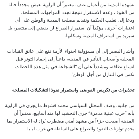
تشهده المدينة من أعمال عنف، معتبراً أن الزاوية تعيش مجدداً حالة
من الخوف وعدم الاستقرار نتيجة تجدد المواجهات المسلحة.
ودعا إلى تغليب الحكمة وتقديم مصلحة المدينة والوطن على أي
اعتبارات أخرى، مؤكداً أن استمرار الصراع لن يفضي إلى منتصر، بل
سيزيد من استنزاف المدينة وسكانها.
وأشار البصير إلى أن مسؤولية احتواء الأزمة تقع على عاتق القيادات
المحلية وأصحاب التأثير في المدينة، داعياً إلى إخماد التوتر قبل
اتساع نطاقه، ومشدداً على أن “الشجاعة في مثل هذه اللحظات
تكمن في التنازل من أجل الوطن”.
تحذيرات من تكريس الفوضى واستمرار نفوذ التشكيلات المسلحة
من جانبه، وصف المحلل السياسي محمد قشوط ما يجري في الزاوية
بأنه “حرب عبثية مدمرة” جرى التحشيد لها منذ أسابيع، معتبراً أن
المدينة أصبحت جزءاً من مشهد أمني مضطرب يُراد له الاستمرار بما
يخدم توازنات النفوذ والصراع على السلطة في غرب ليبيا.