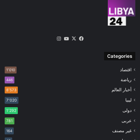
‫X
فيسبوك
‫YouTube
انستقرام
Categories
اقتصاد
1٬010
رياضة
446
أخبار العالم
8٬573
ليبيا
7٬020
دولى
1٬292
عربى
781
غير مصنف
164