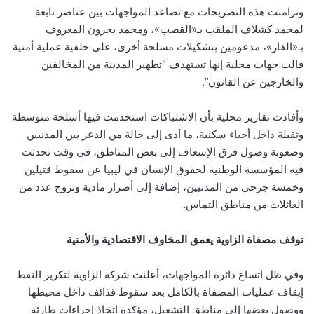
وتزامنت هذه التصريحات مع تصاعد المواجهات بين عناصر تابعة
لمحمد كشلاف الملقب بـ«القصب»، ومحمد بحرون المعروف
بـ«الفار»، مدعومين بتشكيلات مسلحة أخرى، على خلفية عملية أمنية
قالت جهات محلية إنها تستهدف “تطهير المدينة من المخالفين
والخارجين عن القانون”.
وأفادت تقارير محلية بأن الاشتباكات استخدمت فيها أسلحة متوسطة
وثقيلة داخل أحياء سكنية، ما أدى إلى حالة من الذعر بين المدنيين
وصعوبة وصول فرق الإسعاف إلى بعض المناطق، في وقت تحدثت
فيه المؤسسة الوطنية لحقوق الإنسان في ليبيا عن سقوط قتيلين
وخمسة جرحى من المدنيين، إضافة إلى أضرار مادية ونزوح عدد من
العائلات من مناطق التماس.
توقف مصفاة الزاوية يعمق المخاوف الاقتصادية والأمنية
وفي ظل اتساع دائرة المواجهات، أعلنت شركة الزاوية لتكرير النفط
إيقاف عمليات المصفاة بالكامل بعد سقوط قذائف داخل محيطها
ووصول بعضها إلى مناطق التشغيل، مؤكدة اتخاذ إجراءات طارئة