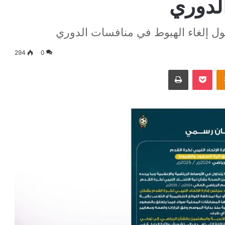
لدوري
حول إلغاء الهبوط في منافسات الدوري
294
0
Odnoklassniki
‫Pocket
طباعة