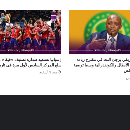
فريقي يرجئ البت في مقترح زيادة
إسبانيا تستعيد صدارة تصنيف «فيفا» 
الأبطال والكونفدرالية وسط توصية
يبلغ المركز السادس لأول مرة في تاري
رفض
منذ 3 أسابيع
ين