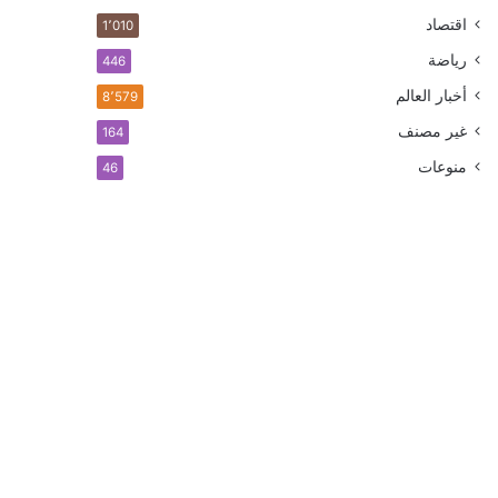
اقتصاد
1٬010
رياضة
446
أخبار العالم
8٬579
غير مصنف
164
منوعات
46