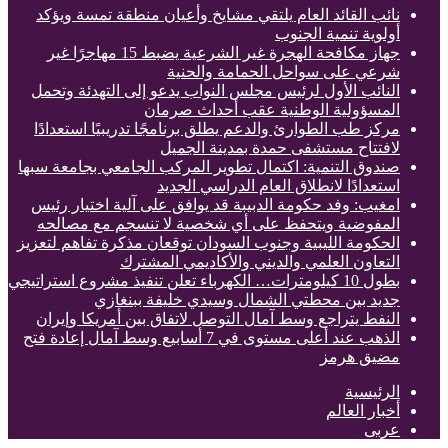
نائب القائد العام يلتقي مشايخ وأعيان منطقة تمسة ويؤكد
أولوية تنمية الجنوب
جهاز مكافحة الهجرة غير الشرعية يضبط 15 مهاجرًا غير
شرعي على سواحل الحمامة والحنية
النائب الأول لرئيس مجلس النواب يدعو إلى التهدئة وتحمل
المسؤولية الوطنية عقب أحداث صرمان
مركز طب الطوارئ والدعم يطلق برنامجًا تدريبيًا استعدادًا
لافتتاح مستشفى حمدة بمدينة الجميل
صندوق التنمية: اكتمال تطوير المركب الجامعي بجامعة سبها
استعدادًا لانطلاق العام الدراسي الجديد
امغيب: وفد حكومة الدبيبة قد يوافق على آلية اختيار رئيس
المفوضية ويتحفظ على أي شخصية لا تنسجم مع مصالحه
الحكومة الليبية وجنوب السودان توقعان مذكرة تفاهم لتعزيز
التعاون العلمي والديني والأكاديمي المشترك
بطول 10 كيلومترات… الكهرباء تعلن تنفيذ مشروع استراتيجي
جديد بين محطتي الشمال وسيدي خليفة ببنغازي
النفط يتراجع وسط آمال التوصل لاتفاق بين أمريكا وإيران
الذهب عند أعلى مستوى في 7 أسابيع وسط آمال إعادة فتح
مضيق هرمز
الرئيسية
أخبار العالم
عربى