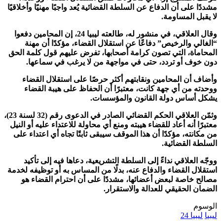
مشددًا على أن الدفاع عن السلطة القضائية يُعد واجبًا مهنيًا وأخلاقيًا
لا يقبل المساومة.
وقال العلاقي، في منشور له، طالعته ليبيا 24، إن المحامين دفعوا
“الغالي والرخيص” دفاعًا عن استقلال القضاء، مؤكدًا أن مهنة
المحاماة، التي تصون كرامة أصحابها، تفرض عليهم قول كلمة الحق
دون خوف أو تردد، حتى في مواجهة من لا يرغب في سماعها.
وأضاف أن المحامين ونقابتهم أكثر حرصًا على استقلال القضاء
ووحدته من أي جهة كانت، معتبرًا أن الحفاظ على هيبة القضاء
يشكل أساس دولة القانون والمؤسسات.
وثمّن العلاقي الحكم القضائي الصادر في الدعوى رقم (32 لسنة 23)،
معتبرًا أنه أعاد للقضاء هيبته ومنع أي محاولة للاعتداء عليه أو النيل
من مكانته، مؤكدًا أن هذا الموقف سيبقى ثابتًا تجاه أي اعتداء على
السلطة القضائية.
ووجّه العلاقي نداءً إلى السلطة التشريعية، دعاها فيه إلى تأكيد
استقلال القضاء والدفاع عنه، بدلًا من المساس به أو توظيفه لخدمة
مصالح خاصة لبعض أعضائها، مشددًا على أن احترام القضاء هو
الضمان الحقيقي للعدالة والاستقرار.
الوسوم
ليبيا
ليبيا 24