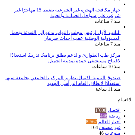
جهاز مكافحة الهجرة غير الشرعية يضبط 15 مهاجرًا غير
شرعي على سواحل الحمامة والحنية
منذ 7 ساعات
النائب الأول لرئيس مجلس النواب يدعو إلى التهدئة وتحمل
المسؤولية الوطنية عقب أحداث صرمان
منذ 7 ساعات
مركز طب الطوارئ والدعم يطلق برنامجًا تدريبيًا استعدادًا
لافتتاح مستشفى حمدة بمدينة الجميل
منذ 10 ساعات
صندوق التنمية: اكتمال تطوير المركب الجامعي بجامعة سبها
استعدادًا لانطلاق العام الدراسي الجديد
منذ 11 ساعة
الاقسام
اقتصاد
1٬008
رياضة
446
أخبار العالم
8٬567
غير مصنف
164
منوعات
46