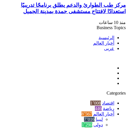
مركز طب الطوارئ والدعم يطلق برنامجًا تدريبيًا
استعدادًا لافتتاح مستشفى حمدة بمدينة الجميل
منذ 10 ساعات
Business Topics
الرئيسية
أخبار العالم
عربى
فيسبوك
‫X
‫YouTube
انستقرام
Categories
اقتصاد
1٬008
رياضة
446
أخبار العالم
8٬567
ليبيا
7٬016
دولى
1٬290