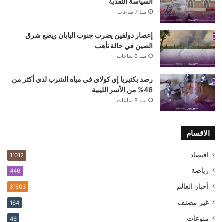
السياسة النقدية
منذ 7 ساعات
إعصار دولفين يضرب جنوب اليابان ويضع شرق
الصين في حالة تأهب
منذ 8 ساعات
رصد بكتيريا إي كولاي في مياه الشرب لدي أكثر من
46% من الأسر الليبية
منذ 8 ساعات
الاقسام
اقتصاد
1٬012
رياضة
446
أخبار العالم
8٬603
غير مصنف
164
منوعات
46