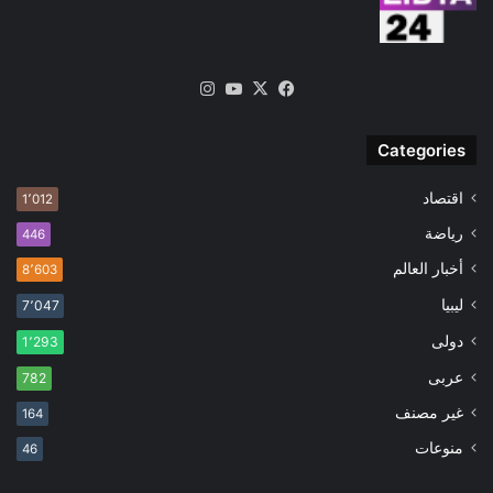
‫X
فيسبوك
‫YouTube
انستقرام
Categories
اقتصاد
1٬012
رياضة
446
أخبار العالم
8٬603
ليبيا
7٬047
دولى
1٬293
عربى
782
غير مصنف
164
منوعات
46