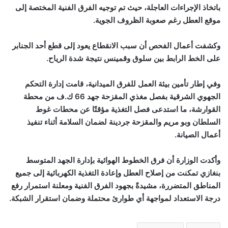
باتخاذ الإجراءات العاجلة، حيث تم توجيه الفرق الفنية المختصة إلى
موقع العطل رغم صعوبة الظروف الجوية.
وكشفت أعمال الفحص أن سبب الانقطاع يعود إلى قطع أحد الجنابر
على الخط الرابط بين سلوق وقمينس نتيجة شدة الرياح.
وفي إطار تأمين بيئة العمل للفرق الميدانية، قامت إدارة التحكم
الجهوي الشرقية بفصل مغذي المقزحة جهد 66 ك.ف من محطة
القوارشة، ما استدعى فصل التغذية مؤقتًا عن محطات غوط
السلطان وبو مريم والمقزحة جردينة لضمان السلامة أثناء تنفيذ
أعمال الصيانة
.
وأكدت الوزارة أن فرق الخطوط الهوائية بإدارة الجهد المتوسط
بنغازي تمكنت من إصلاح العطل وإعادة التغذية الكهربائية إلى جميع
المناطق المتضررة، مشيدةً بجهود الفرق الفنية ومعلنة استمرار رفع
درجة الاستعداد لمواجهة أي طوارئ محتملة وضمان استقرار الشبكة
.