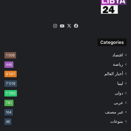
‫X
فيسبوك
‫YouTube
انستقرام
Categories
اقتصاد
1٬008
رياضة
446
أخبار العالم
8٬567
ليبيا
7٬016
دولى
1٬290
عربى
781
غير مصنف
164
منوعات
46