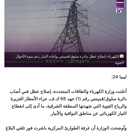
الكهرباء: إصلاح عطل بدائرة سلوق/قمينس وإعادة التيار رغم سوء الأحوال
الجوية
ليبيا 24:
أعلنت وزارة الكهرباء والطاقات المتجددة، إصلاح عطل فني أصاب
دائرة سلوق/قمينس رقم (1) جهد 66 ك.ف، جراء الأمطار الغزيرة
والرياح القوية التي شهدتها المنطقة الشرقية، ما أدى إلى انقطاع
التيار الكهربائي عن مناطق النواقية والأبيار
.
وأوضحت الوزارة أن غرفة الطوارئ المركزية باشرت فور تلقي البلاغ