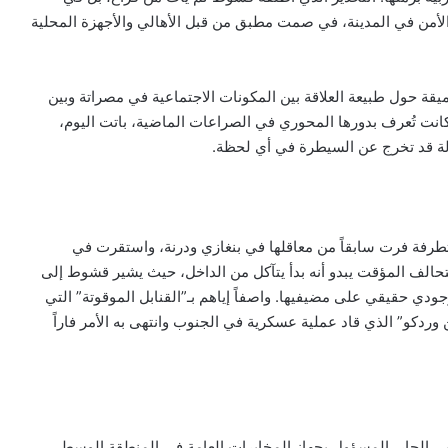
لأمن في المدينة، في صمت مطبق من قبل الأهالي والأجهزة المحلية
قة حول طبيعة العلاقة بين المكونات الاجتماعية في مصراتة وبين
ي كانت تُعرف بدورها المحوري في الصراعات الماضية، باتت اليوم،
لة قد تخرج عن السيطرة في أي لحظة.
ة فرت سابقاً من معاقلها في بنغازي ودرنة، واستقرت في
تحالف المؤقت يبدو أنه بدأ يتآكل من الداخل، حيث يشير قشوط إلى
دي حقيقي على مضيفيها. واصفاً إياهم بـ”القنابل الموقوتة” التي
ردكو” الذي قاد عملية عسكرية في الجنوب وانتهى به الأمر فاراً
الحار، المسؤول بجهاز المخابرات العامة في المنطقة الوسطى .