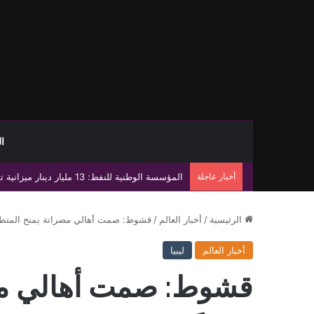
ا
أخبار عاجلة
بلدية صرمان توضح ملابسات غلق الحدود الإداري
الرئيسية
/
أخبار العالم
/
قشوط: صمت أهالي مصراتة يمنح المتطرف
أخبار العالم
ليبيا
قشوط: صمت أهالي مص