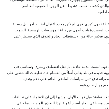
ة، والذي كشف -حسب قشوط- عن الوجوه الحقيقية للعناصر
اطفيه .
نقطة تحول كبرى. فهي لم تكن مجرد اغتيال لضابط أمن، بل رسالة
اعات المتشددة باتت أطول من ذراع المؤسسات الرسمية. الصمت
ادي، يعكس حالة من الاستقطاب الحاد والخوف الذي يسيطر على
تة، فهي ليست مدينة عادية، بل ثقل اقتصادي وبشري وسياسي في
هة جديدة في بلد يعاني أصلاً من انقسام حاد. تعليقات الناشطين على
صراتة تدفع ثمن سياسات الماضي القائم على دعم وتغذية
ميع بنار ما زرعوه .
استفاقة” قبل فوات الأوان، مشيراً إلى أن الاعتماد على تحالفات
ر مصطفى الحار أصبح أيقونة لهذا التحذير المرير، بينما تبقى