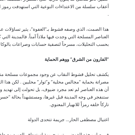
أعقاب سلسلة من الاعتداءات النوعية التي استهدفت رموز ا
.
هذا الصمت، الذي وصفه قشوط بـ”الغفوة”، يثير تساؤلات عمي
العناصر المسلحة التي وجدت فيها ملاذاً آمناً. فالمدينة الت
بحسب التحليلات، مسرحاً لتصفية حسابات وصراعات بالوكا
“الفارون من الشرق” ووهم الحماية
يكشف تحليل قشوط النقاب عن وجود مجموعات مسلحة متطرف
مصراتة بحماية “مجالس محلية” و”ثوار” محليين . لكن هذا ال
أن هذه العناصر لم تعد مجرد ضيوف، بل تحولت إلى تهديد وجو
ستنفجر في وجه المدينة قبل غيرها، ومستشهداً بحالة “حسن و
تاركاً خلفه رمزاً للانهيار المعنوي.
اغتيال مصطفى الحار… جريمة تتحدى الدولة
في صلب هذه الفوضى، تبرز جريمة استهداف العميد مصطفى 