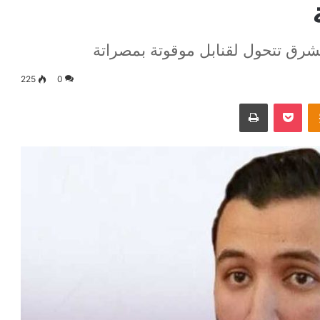
رق تتحول لقنابل موقوتة بمصراتة
225
0
Odnoklassniki
‫Pocket
طباعة