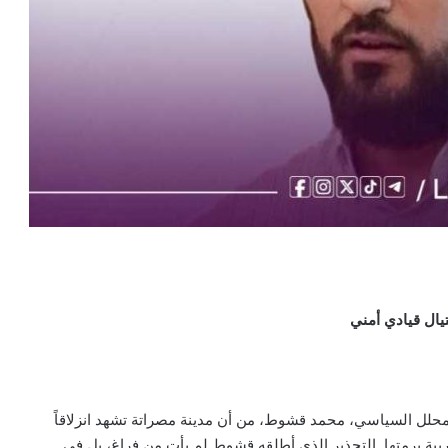
يال قيادي أمني
لمحلل السياسي، محمد قشوط، من أن مدينة مصراتة تشهد انزلاقاً
ربية برمتها. التحذير الذي أطلقه قشوط لم يأت من فراغ، بل في