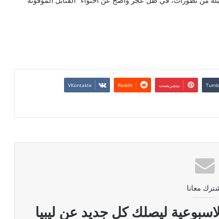
لة من تطورات، في ظل عجز واضح عن احتواء “القنابل الموقوتة”
بينتيريست
ترك معانا
اسبوعية ليصلك كل جديد عن ليبيا