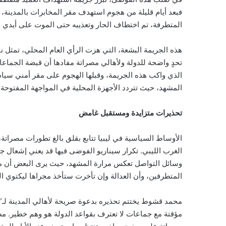
فبعد أيام قليلة من هجوم استهدف مقر المخابرات بالمدين
المتطرفة، تم اختطاف الحار وتعذيبه حتى الموت على أيدي خ
هذه الجريمة البشعة، التي هزت الرأي العام المحلي، تمثل 
تحدٍ واضحة للدولة ولأهالي مصراتة مفادها أن قبضة الجم
الذي واكب هذه الجريمة، وقبلها الهجوم على مقر أمني سي
المشهد، حيث تتردد الأجهزة المحلية في المواجهة المفتوحة.
تحذيرات متزايدة ومستقبل غامض
الأوساط السياسية في ليبيا تتابع بقلق بالغ تطورات مصرا
الغرب الليبي. تكرار سيناريو الفوضى فيها قد يعني إشعال جب
وسائل التواصل تعكس مرارة المشهد، حيث يرى البعض أن م
المتطرفين، وأن العدالة وإن تأخرت ستأخذ مجراها ليكتوي الج
محمد قشوط يختتم تحذيره بدعوة صريحة لأهالي المدينة لـ”ال
مؤقتة مع جماعات لا تعترف بقواعد الدولة هو وهم خطير. مصي