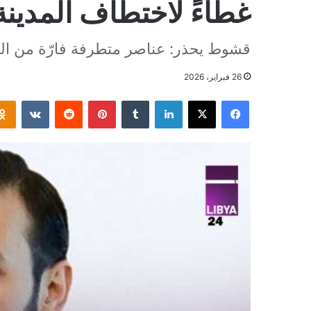
غطاءً لاختطاف المدينة
قشوط يحذر: عناصر متطرفة فارّة من الش
26 فبراير، 2026
فيسبوك
‫X
لينكدإن
بينتيريست