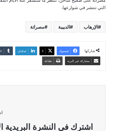
مصراتة على صفيح ساخن، تنتظر ما ستسفر عنه الأيام المقب
التي تنتشر في شوارعها.
الإرهاب
الدبيبة
مصراتة
شاركها
فيسبوك
‫X
لينكدإن
مشاركة عبر البريد
طباعة
اش
اشترك فى النشرة البريدية ال