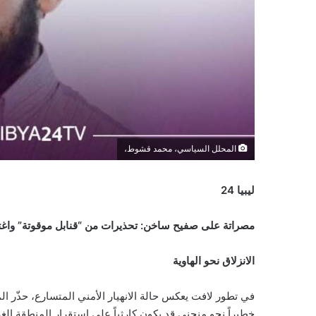
المحلل السياسي، محمد قشوط،
ليبيا 24
مصراتة على صفيح ساخن: تحذيرات من “قنابل موقوتة” واغت
الانزلاق نحو الهاوية
في تطور لافت يعكس حالة الانهيار الأمني المتسارع، حذّر ا
خطيراً نحو منحنى قد يكون كارثياً على استقرار المنطقة الغ