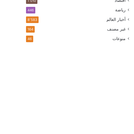
اقتصاد
1٬010
رياضة
446
أخبار العالم
8٬583
غير مصنف
164
منوعات
46