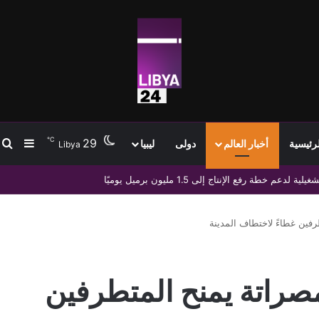
℃
29
ب
إضافة
لرئيسية
أخبار العالم
دولى
ليبيا
Libya
ة وتدعو لضبط النفس
ين غطاءً لاختطاف المدينة
راتة يمنح المتطرفين