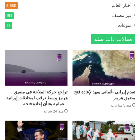
أخبار العالم
8٬589
غير مصنف
164
منوعات
46
مقالات ذات صلة
تقدم إيراني-عُماني يمهد لإعادة فتح
تراجع حركة الملاحة في مضيق
مضيق هرمز
هرمز وسط ترقب لمحادثات إيرانية
– عمانية بشأن إعادة فتحه
منذ 5 ساعات
منذ 24 ساعة