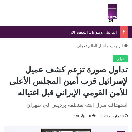
بحث عن
الق
القريتلي وشوايل: التدهور الأمني يكشف عجز الدولة عن بسط سلطتها
الرئيسية
/
أخبار العالم
/
دولى
دولى
تداول صورة تزعم كشف عميل
لإسرائيل قرب أمين المجلس الأعلى
للأمن القومي الإيراني قبل اغتياله
استهداف منزل ابنته بمنطقة برديس في طهران
18 مارس، 2026
0
198