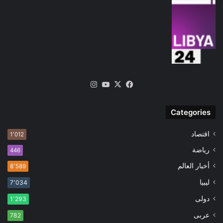
‫X
فيسبوك
‫YouTube
انستقرام
Categories
اقتصاد
1٬012
رياضة
446
أخبار العالم
8٬589
ليبيا
7٬034
دولى
1٬293
عربى
782