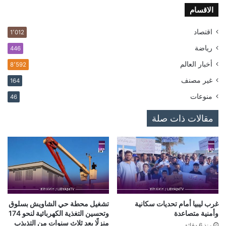
الاقسام
اقتصاد
1٬012
رياضة
446
أخبار العالم
8٬592
غير مصنف
164
منوعات
46
مقالات ذات صلة
غرب ليبيا أمام تحديات سكانية
تشغيل محطة حي الشاويش بسلوق
وأمنية متصاعدة
وتحسين التغذية الكهربائية لنحو 174
منزلًا بعد ثلاث سنوات من التذبذب
منذ 6 دقائق