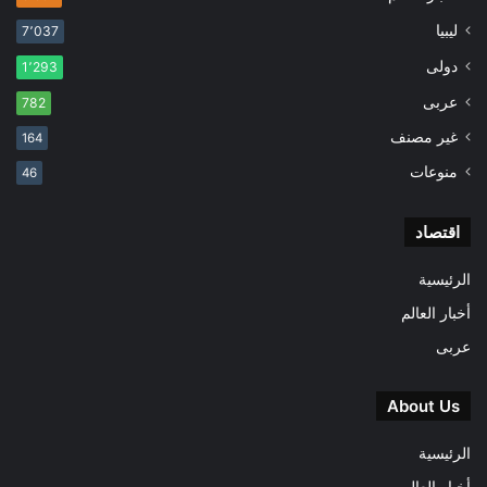
ليبيا
7٬037
دولى
1٬293
عربى
782
غير مصنف
164
منوعات
46
اقتصاد
الرئيسية
أخبار العالم
عربى
About Us
الرئيسية
أخبار العالم