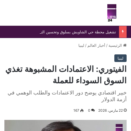
بحث عن
الق
تشغيل محطة حي الشاويش بسلوق وتحسين التغذية الكهربائية لنحو 174 منزلًا بعد ثلاث سنوات من التذبذب
الرئيسية
/
أخبار العالم
/
ليبيا
ليبيا
الفيتوري: الاعتمادات المشبوهة تغذي
السوق السوداء للعملة
خبير اقتصادي يوضح دور الاعتمادات والطلب الوهمي في
أزمة الدولار
22 مارس، 2026
0
167