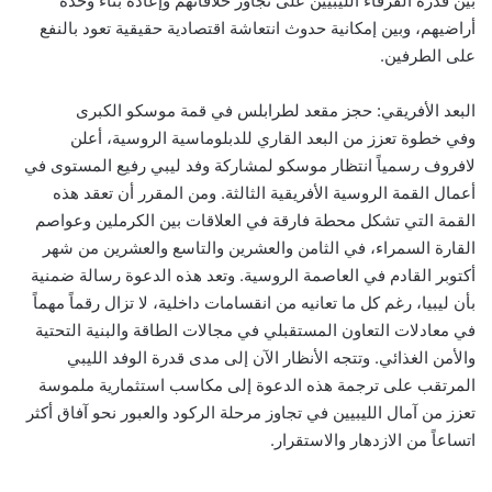
بين قدرة الفرقاء الليبيين على تجاوز خلافاتهم وإعادة بناء وحدة
أراضيهم، وبين إمكانية حدوث انتعاشة اقتصادية حقيقية تعود بالنفع
على الطرفين.
البعد الأفريقي: حجز مقعد لطرابلس في قمة موسكو الكبرى
وفي خطوة تعزز من البعد القاري للدبلوماسية الروسية، أعلن
لافروف رسمياً انتظار موسكو لمشاركة وفد ليبي رفيع المستوى في
أعمال القمة الروسية الأفريقية الثالثة. ومن المقرر أن تعقد هذه
القمة التي تشكل محطة فارقة في العلاقات بين الكرملين وعواصم
القارة السمراء، في الثامن والعشرين والتاسع والعشرين من شهر
أكتوبر القادم في العاصمة الروسية. وتعد هذه الدعوة رسالة ضمنية
بأن ليبيا، رغم كل ما تعانيه من انقسامات داخلية، لا تزال رقماً مهماً
في معادلات التعاون المستقبلي في مجالات الطاقة والبنية التحتية
والأمن الغذائي. وتتجه الأنظار الآن إلى مدى قدرة الوفد الليبي
المرتقب على ترجمة هذه الدعوة إلى مكاسب استثمارية ملموسة
تعزز من آمال الليبيين في تجاوز مرحلة الركود والعبور نحو آفاق أكثر
اتساعاً من الازدهار والاستقرار.