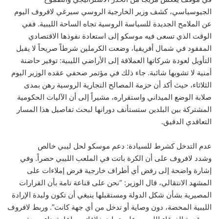
الجيوسياسي، كشف وزير الخارجية الروسي سيرغي لافروف اليوم
عن الملامح الجديدة للسياسة الروسية تجاه الساحة الليبية. ففي
الوقت الذي تسعى فيه موسكو إلى استعادة نفوذها الاقتصادي
المفقود في شمال أفريقيا، وضعت الكرملين شرطاً صريحاً لا يقبل
التأويل لعودة شركاتها العملاقة إلى الأراضي الليبية: توفير حاضنة
أمنية لا تشوبها شائبة. جاء ذلك في مؤتمر صحفي عقده الوزير اليوم
الثلاثاء، حيث أكد أن حزمة المصالح التجارية الروسية رهن بمدى
صلابة الوضع الميداني واستقراره، مشيراً إلى أن الآليات الحكومية
المشتركة بين البلدين ستستأنف دورانها لبحث تفاصيل هذا المسار
التعاقدي الدقيق.
عدم التدخل كشرط للسيادة: دعم موسكو لحل ليبي خالص
وشدد لافروف على أن الكرة باتت في الملعب الليبي حصراً. وفي
إشارة واضحة إلى رفض أي أطراف خارجية فرض إملاءات على
المشهد الانتقالي، قال الوزير: “نحن على قناعة تامة بأن القرارات
المصيرية بشأن شكل الدولة ومستقبلها ينبغي أن تكون وليدة الإرادة
الليبية المحضة، دون وصاية أو تدخل من أي جهة كانت”. وربط لافروف