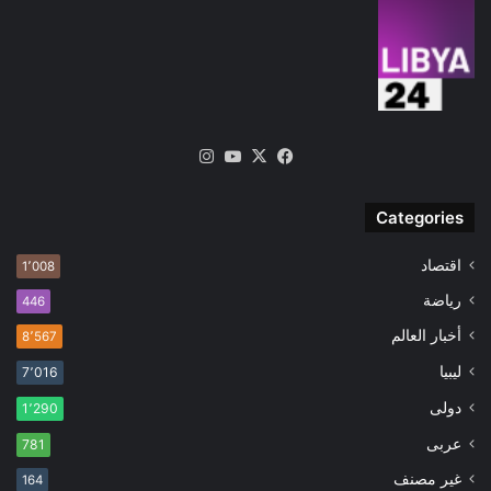
‫X
فيسبوك
‫YouTube
انستقرام
Categories
اقتصاد
1٬008
رياضة
446
أخبار العالم
8٬567
ليبيا
7٬016
دولى
1٬290
عربى
781
غير مصنف
164