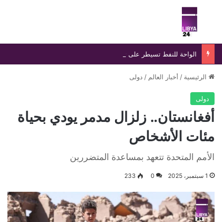
بحث عن
الق
الواحة للنفط تسيطر على تسرب بخط «الزقوط- السدرة» خلال 24 ساعة
الرئيسية
/
أخبار العالم
/
دولى
دولى
أفغانستان.. زلزال مدمر يودي بحياة
مئات الأشخاص
الأمم المتحدة تتعهد بمساعدة المتضررين
1 سبتمبر، 2025
0
233