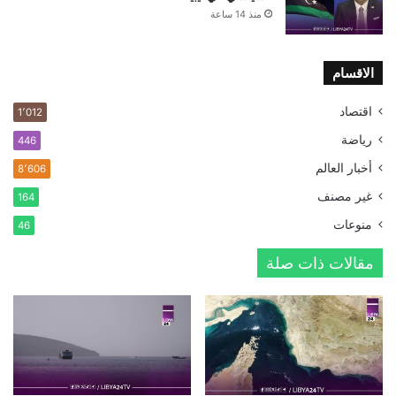
منذ 14 ساعة
الاقسام
اقتصاد
1٬012
رياضة
446
أخبار العالم
8٬606
غير مصنف
164
منوعات
46
مقالات ذات صلة