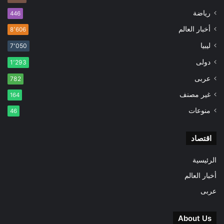
رياضة
446
أخبار العالم
8٬606
ليبيا
7٬050
دولى
1٬293
عربى
782
غير مصنف
164
منوعات
46
اقتصاد
الرئيسية
أخبار العالم
عربى
About Us