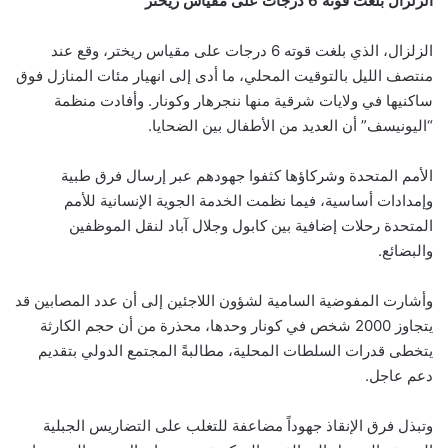
الزلزال بلغت قوته 6 درجات على مقياس ريختر
الزلزال، الذي بلغت قوته 6 درجات على مقياس ريختر، وقع عند
منتصف الليل بالتوقيت المحلي، ما أدى إلى انهيار مئات المنازل فوق
ساكنيها في ولايات شرقية منها ننجرهار وكونار. وأفادت منظمة
“اليونيسف” أن العديد من الأطفال بين الضحايا.
الأمم المتحدة وشركاؤها كثفوا جهودهم عبر إرسال فرق طبية
وإمدادات أساسية، فيما نظمت الخدمة الجوية الإنسانية للأمم
المتحدة رحلات إضافية بين كابول وجلال آباد لنقل الموظفين
والبضائع.
وأشارت المفوضية السامية لشؤون اللاجئين إلى أن عدد المصابين قد
يتجاوز 2000 شخص في كونار وحدها، محذرة من أن حجم الكارثة
يتخطى قدرات السلطات المحلية، مطالبةً المجتمع الدولي بتقديم
دعم عاجل.
وتبذل فرق الإنقاذ جهوداً مضاعفة للتغلب على التضاريس الجبلية