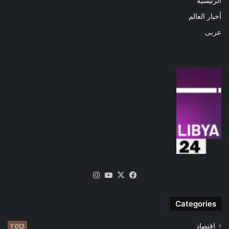
الرئيسية
أخبار العالم
عربى
‫X
فيسبوك
‫YouTube
انستقرام
Categories
اقتصاد
1٬012