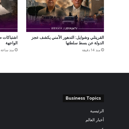
القريتلي وشوايل: التدهور الأمني يكشف عجز
اشتباكات صر
الدولة عن بسط سلطتها
الواجهة
منذ 14 دقيقة
منذ ساعة 
Business Topics
الرئيسية
أخبار العالم
عربى