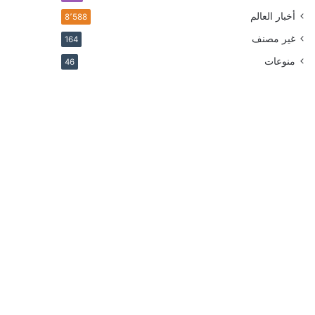
أخبار العالم
8٬588
غير مصنف
164
منوعات
46