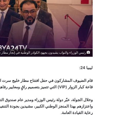
رئيس الوزراء والنواب يشيدون بجهود الكوادر الوطنية في إنجاز مطار
ليبيا 24:
قام الضيوف المشاركون في حفل افتتاح مطار خليج سرت الدو
قاعة كبار الزوار (
VIP
) التي تتميز بتصميم راقٍ ومعايير رفاهي
وخلال الجولة، عبّر دولة رئيس الوزراء ومدير عام صندوق ال
واعتزازهم بهذا المنجز الوطني الكبير، مشيدين بجودة التنف
رعاية القيادة العامة.