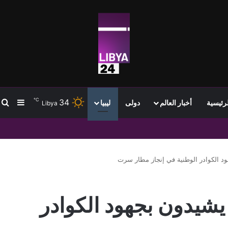
℃
34
ب
إضافة
لرئيسية
أخبار العالم
دولى
ليبيا
Libya
واجهة
ود الكوادر الوطنية في إنجاز مطار سرت
يشيدون بجهود الكوادر