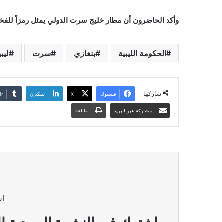
وأكد الحاضرون أن مطار خليج سرت الدولي يمثل رمزاً للفخر 
الحكومة الليبية
بنغازي
سرت
ليبي
شاركها
فيسبوك
‫X
لينكدإن
مشاركة عبر البريد
طباعة
اش