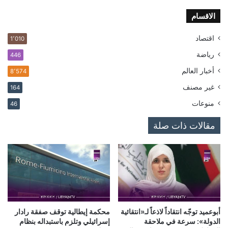
الاقسام
اقتصاد
1٬010
رياضة
446
أخبار العالم
8٬574
غير مصنف
164
منوعات
46
مقالات ذات صلة
أبوعميد توجّه انتقاداً لاذعاً لـ«انتقائية
محكمة إيطالية توقف صفقة رادار
الدولة»: سرعة في ملاحقة
إسرائيلي وتلزم باستبداله بنظام