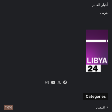
أخبار العالم
عربى
‫X
فيسبوك
‫YouTube
انستقرام
Categories
اقتصاد
1٬010