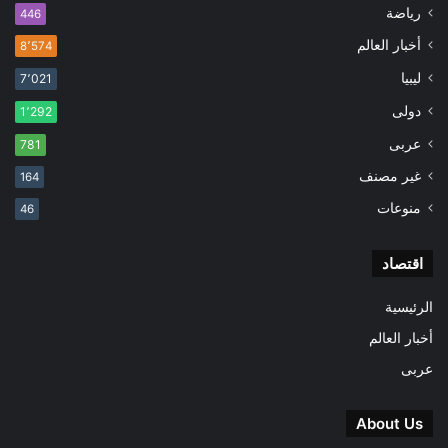
رياضة
446
أخبار العالم
8٬574
ليبيا
7٬021
دولى
1٬292
عربى
781
غير مصنف
164
منوعات
46
اقتصاد
الرئيسية
أخبار العالم
عربى
About Us